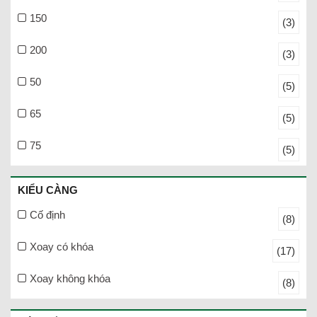
150
(3)
200
(3)
50
(5)
65
(5)
75
(5)
KIỂU CÀNG
Cố định
(8)
Xoay có khóa
(17)
Xoay không khóa
(8)