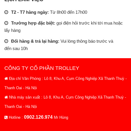
T2 - T7 hàng ngày:
Từ 8h00 đến 17h00
Trường hợp đặc biệt:
gọi điện hỏi trước khi tới mua hoặc
lấy hàng
Đổi hàng & trả lại hàng:
Vui lòng thông báo trước và
đến sau 10h
CÔNG TY CỔ PHẦN TROLLEY
Địa chỉ Văn Phòng : Lô 8, Khu A, Cụm Công Nghiệp Xã Thanh Thuỳ -
Thanh Oai - Hà Nội
Nhà máy sản xuất : Lô 8, Khu A, Cụm Công Nghiệp Xã Thanh Thuỳ -
Thanh Oai - Hà Nội
0902.126.974
Hotline :
Mr Hùng