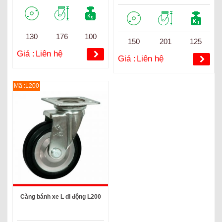
130
176
100
150
201
125
Giá :
Liên hệ
Giá :
Liên hệ
Mã :L200
Càng bánh xe L di động L200