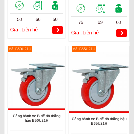
50
66
50
75
99
60
Giá :
Liên hệ
Giá :
Liên hệ
Mã :B50U21H
Mã :B65U21H
Càng bánh xe B đế đỏ thắng
Càng bánh xe B đế đỏ thắng hậu
hậu B50U21H
B65U21H