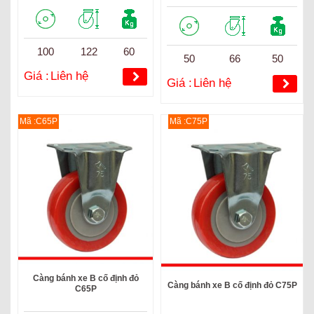
100
122
60
50
66
50
Giá :
Liên hệ
Giá :
Liên hệ
Mã :C65P
Mã :C75P
Càng bánh xe B cố định đỏ
Càng bánh xe B cố định đỏ C75P
C65P