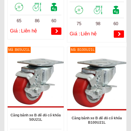
65
86
60
75
98
60
Giá :
Liên hệ
Giá :
Liên hệ
Mã :B65U21L
Mã :B100U21L
Càng bánh xe B đế đỏ có khóa
Càng bánh xe B đế đỏ có khóa
50U21L
B100U21L