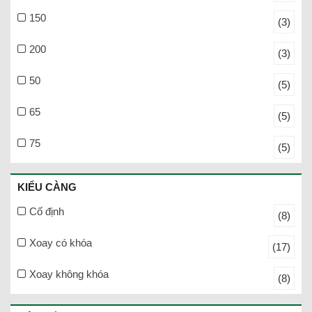
150
(3)
200
(3)
50
(5)
65
(5)
75
(5)
KIỂU CÀNG
Cố định
(8)
Xoay có khóa
(17)
Xoay không khóa
(8)