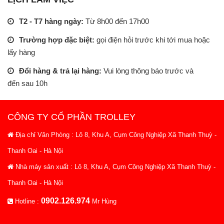
T2 - T7 hàng ngày:
Từ 8h00 đến 17h00
Trường hợp đặc biệt:
gọi điện hỏi trước khi tới mua hoặc
lấy hàng
Đổi hàng & trả lại hàng:
Vui lòng thông báo trước và
đến sau 10h
CÔNG TY CỔ PHẦN TROLLEY
Địa chỉ Văn Phòng : Lô 8, Khu A, Cụm Công Nghiệp Xã Thanh Thuỳ -
Thanh Oai - Hà Nội
Nhà máy sản xuất : Lô 8, Khu A, Cụm Công Nghiệp Xã Thanh Thuỳ -
Thanh Oai - Hà Nội
0902.126.974
Hotline :
Mr Hùng