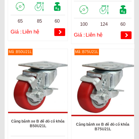
65
85
60
100
124
60
Giá :
Liên hệ
Giá :
Liên hệ
Mã :B50U21L
Mã :B75U21L
Càng bánh xe B đế đỏ có khóa
Càng bánh xe B đế đỏ có khóa
B50U21L
B75U21L