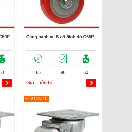
 C50P
Càng bánh xe B cố định đỏ C65P
50
65
86
60
Giá :
Liên hệ
Mã :B100U21L