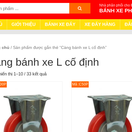
Nhà phân phối cho 
BÁNH XE P
Ủ
GIỚI THIỆU
BÁNH XE ĐẨY
XE ĐẨY HÀNG
ĐĂ
g chủ
/ Sản phẩm được gắn thẻ “Càng bánh xe L cố định”
ng bánh xe L cố định
iển thị 1–10 / 33 kết quả
100P
Mã :C50P