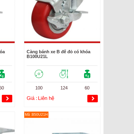
hóa
Càng bánh xe B đế đỏ có khóa
B100U21L
60
100
124
60
Giá :
Liên hệ
Mã :B50U21H