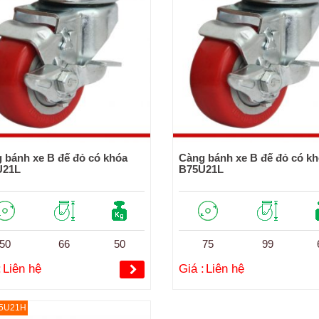
 bánh xe B đế đỏ có khóa
Càng bánh xe B đế đỏ có k
U21L
B75U21L
50
66
50
75
99
:
Liên hệ
Giá :
Liên hệ
65U21H