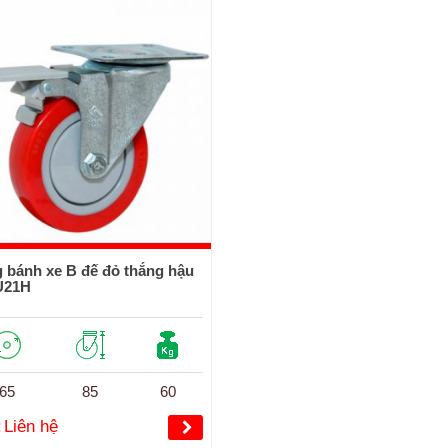
 bánh xe B đế đỏ thắng hậu
U21H
65
85
60
:
Liên hệ