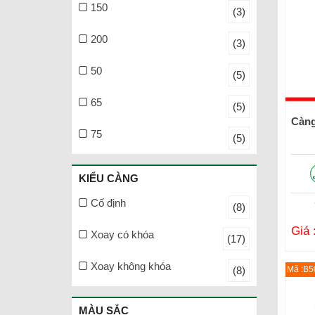
150
(3)
200
(3)
50
(5)
65
(5)
Càng
75
(5)
KIỂU CÀNG
Cố định
(8)
Giá 
Xoay có khóa
(17)
Xoay không khóa
(8)
Mã :B
MÀU SẮC