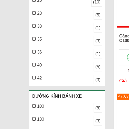
25
(10)
28
(5)
33
(1)
Càng
35
C10
(3)
36
(1)
40
(5)
42
(3)
Giá 
ĐƯỜNG KÍNH BÁNH XE
Mã :C7
100
(9)
130
(3)