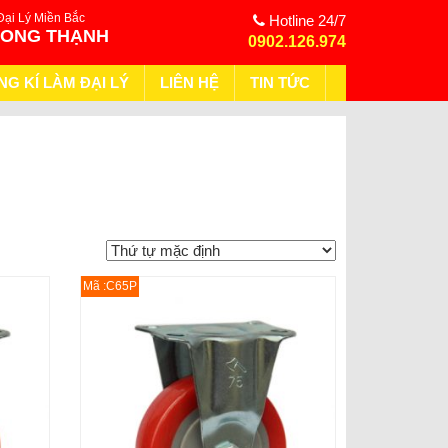
Đại Lý Miền Bắc
Hotline 24/7
HONG THẠNH
0902.126.974
NG KÍ LÀM ĐẠI LÝ
LIÊN HỆ
TIN TỨC
Mã :C65P