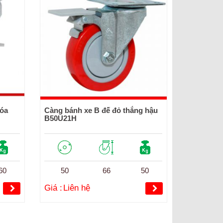
hóa
Càng bánh xe B đế đỏ thắng hậu
B50U21H
60
50
66
50
Giá :
Liên hệ