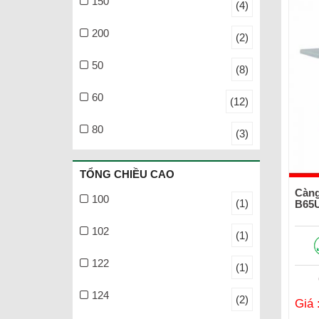
150
(4)
200
(2)
50
(8)
60
(12)
80
(3)
TỔNG CHIỀU CAO
Càng
100
(1)
B65
102
(1)
122
(1)
124
(2)
Giá 