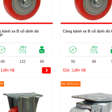
 bánh xe B cố định đỏ
Càng bánh xe B cố định đỏ
0P
100
122
60
50
66
:
Liên hệ
Giá :
Liên hệ
5P
Mã :B65U21L