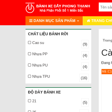
DANH MỤC SẢN PHẨM
TRANG CH
CHẤT LIỆU BÁNH RỜI
Tran
Cao su
(9)
Cà
Nhựa PP
(4)
Đang h
Nhựa PU
(4)
Mã :C
Nhựa TPU
(16)
ĐỘ DÀY BÁNH XE
21
(5)