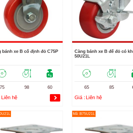
 bánh xe B cố định đỏ C75P
Càng bánh xe B đế đỏ có k
50U21L
75
98
60
65
85
:
Liên hệ
Giá :
Liên hệ
50U21L
Mã :B75U21L