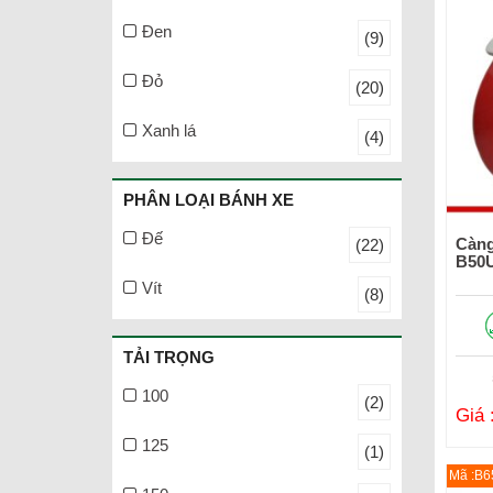
Đen
(9)
Đỏ
(20)
Xanh lá
(4)
PHÂN LOẠI BÁNH XE
Đế
Càng
(22)
B50
Vít
(8)
TẢI TRỌNG
100
(2)
Giá 
125
(1)
Mã :B