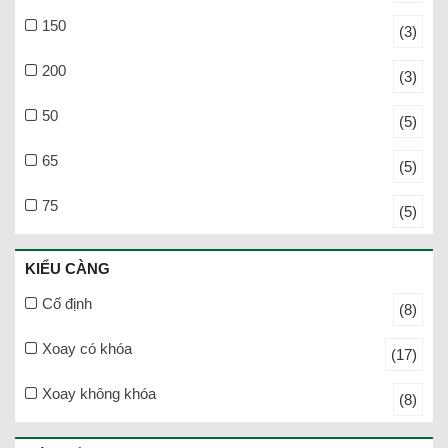
150
(3)
200
(3)
50
(5)
65
(5)
75
(5)
KIỂU CÀNG
Cố định
(8)
Xoay có khóa
(17)
Xoay không khóa
(8)