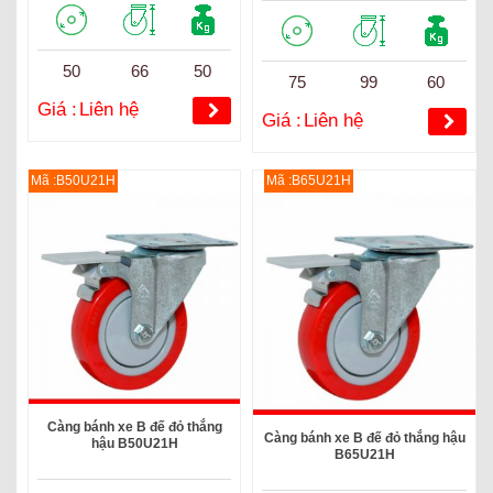
50
66
50
75
99
60
Giá :
Liên hệ
Giá :
Liên hệ
Mã :B50U21H
Mã :B65U21H
Càng bánh xe B đế đỏ thắng
Càng bánh xe B đế đỏ thắng hậu
hậu B50U21H
B65U21H