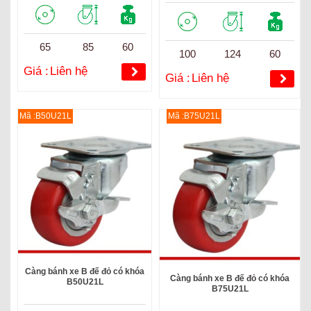
65
85
60
100
124
60
Giá :
Liên hệ
Giá :
Liên hệ
Mã :B50U21L
Mã :B75U21L
Càng bánh xe B đế đỏ có khóa
Càng bánh xe B đế đỏ có khóa
B50U21L
B75U21L