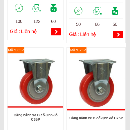
100
122
60
50
66
50
Giá :
Liên hệ
Giá :
Liên hệ
Mã :C65P
Mã :C75P
Càng bánh xe B cố định đỏ
Càng bánh xe B cố định đỏ C75P
C65P