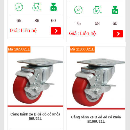
65
86
60
75
98
60
Giá :
Liên hệ
Giá :
Liên hệ
Mã :B65U21L
Mã :B100U21L
Càng bánh xe B đế đỏ có khóa
Càng bánh xe B đế đỏ có khóa
50U21L
B100U21L