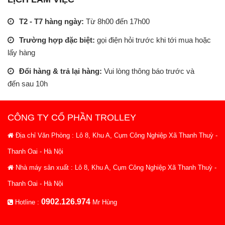
T2 - T7 hàng ngày:
Từ 8h00 đến 17h00
Trường hợp đặc biệt:
gọi điện hỏi trước khi tới mua hoặc
lấy hàng
Đổi hàng & trả lại hàng:
Vui lòng thông báo trước và
đến sau 10h
CÔNG TY CỔ PHẦN TROLLEY
Địa chỉ Văn Phòng : Lô 8, Khu A, Cụm Công Nghiệp Xã Thanh Thuỳ -
Thanh Oai - Hà Nội
Nhà máy sản xuất : Lô 8, Khu A, Cụm Công Nghiệp Xã Thanh Thuỳ -
Thanh Oai - Hà Nội
0902.126.974
Hotline :
Mr Hùng