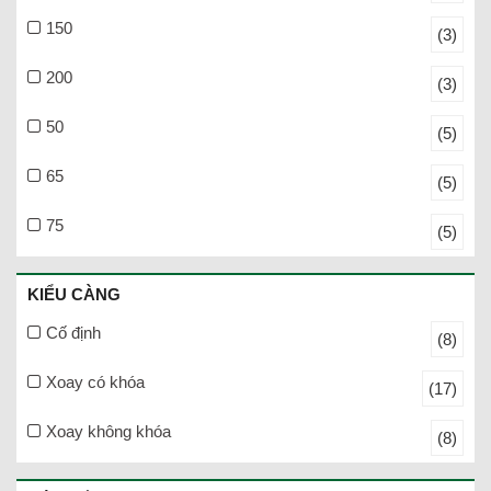
150
(3)
200
(3)
50
(5)
65
(5)
75
(5)
KIỂU CÀNG
Cố định
(8)
Xoay có khóa
(17)
Xoay không khóa
(8)