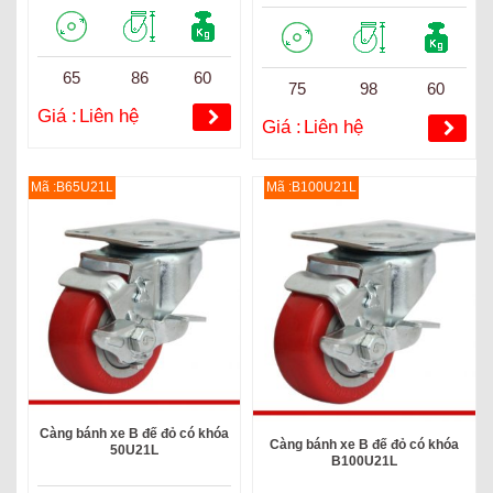
65
86
60
75
98
60
Giá :
Liên hệ
Giá :
Liên hệ
Mã :B65U21L
Mã :B100U21L
Càng bánh xe B đế đỏ có khóa
Càng bánh xe B đế đỏ có khóa
50U21L
B100U21L