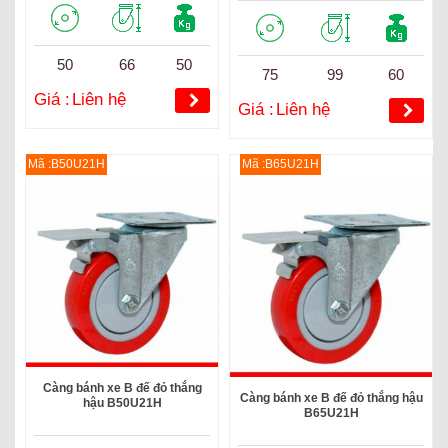
50
66
50
75
99
60
Giá :
Liên hệ
Giá :
Liên hệ
Mã :B50U21H
Mã :B65U21H
Càng bánh xe B đế đỏ thắng
Càng bánh xe B đế đỏ thắng hậu
hậu B50U21H
B65U21H