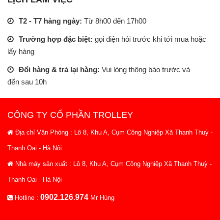
T2 - T7 hàng ngày:
Từ 8h00 đến 17h00
Trường hợp đặc biệt:
gọi điện hỏi trước khi tới mua hoặc
lấy hàng
Đổi hàng & trả lại hàng:
Vui lòng thông báo trước và
đến sau 10h
CÔNG TY CỔ PHẦN TROLLEY
Địa chỉ Văn Phòng : Lô 8, Khu A, Cụm Công Nghiệp Xã Thanh Thuỳ -
Thanh Oai - Hà Nội
Nhà máy sản xuất : Lô 8, Khu A, Cụm Công Nghiệp Xã Thanh Thuỳ -
Thanh Oai - Hà Nội
0902.126.974
Hotline :
Mr Hùng