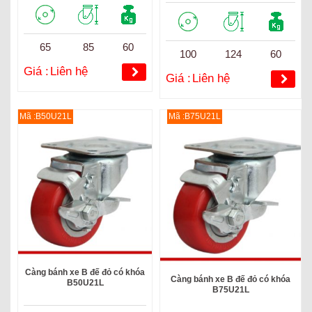
65
85
60
100
124
60
Giá :
Liên hệ
Giá :
Liên hệ
Mã :B50U21L
Mã :B75U21L
Càng bánh xe B đế đỏ có khóa
Càng bánh xe B đế đỏ có khóa
B50U21L
B75U21L