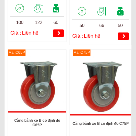
100
122
60
50
66
50
Giá :
Liên hệ
Giá :
Liên hệ
Mã :C65P
Mã :C75P
Càng bánh xe B cố định đỏ
Càng bánh xe B cố định đỏ C75P
C65P