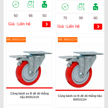
50
66
50
75
99
60
Giá :
Liên hệ
Giá :
Liên hệ
Mã :B50U21H
Mã :B65U21H
Càng bánh xe B đế đỏ thắng
Càng bánh xe B đế đỏ thắng hậu
hậu B50U21H
B65U21H