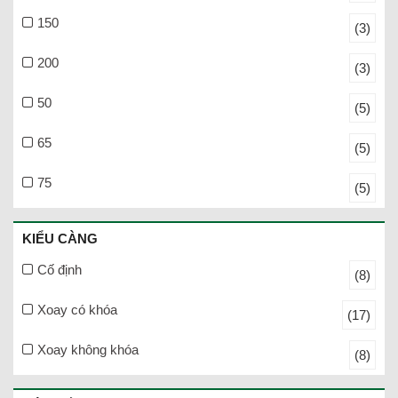
150
(3)
200
(3)
50
(5)
65
(5)
75
(5)
KIỂU CÀNG
Cố định
(8)
Xoay có khóa
(17)
Xoay không khóa
(8)