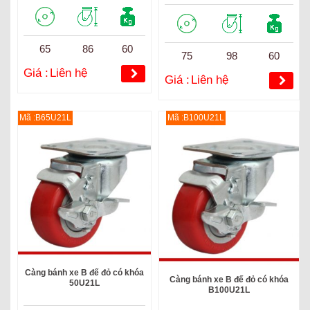
65
86
60
75
98
60
Giá :
Liên hệ
Giá :
Liên hệ
Mã :B65U21L
Mã :B100U21L
Càng bánh xe B đế đỏ có khóa
Càng bánh xe B đế đỏ có khóa
50U21L
B100U21L