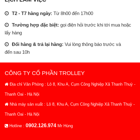
T2 - T7 hàng ngày:
Từ 8h00 đến 17h00
Trường hợp đặc biệt:
gọi điện hỏi trước khi tới mua hoặc
lấy hàng
Đổi hàng & trả lại hàng:
Vui lòng thông báo trước và
đến sau 10h
CÔNG TY CỔ PHẦN TROLLEY
Địa chỉ Văn Phòng : Lô 8, Khu A, Cụm Công Nghiệp Xã Thanh Thuỳ -
Thanh Oai - Hà Nội
Nhà máy sản xuất : Lô 8, Khu A, Cụm Công Nghiệp Xã Thanh Thuỳ -
Thanh Oai - Hà Nội
0902.126.974
Hotline :
Mr Hùng