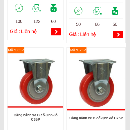
100
122
60
50
66
50
Giá :
Liên hệ
Giá :
Liên hệ
Mã :C65P
Mã :C75P
Càng bánh xe B cố định đỏ
Càng bánh xe B cố định đỏ C75P
C65P