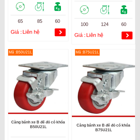
65
85
60
100
124
60
Giá :
Liên hệ
Giá :
Liên hệ
Mã :B50U21L
Mã :B75U21L
Càng bánh xe B đế đỏ có khóa
Càng bánh xe B đế đỏ có khóa
B50U21L
B75U21L