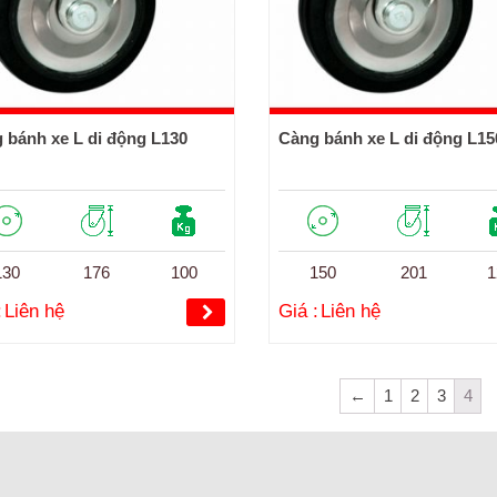
 bánh xe L di động L130
Càng bánh xe L di động L15
130
176
100
150
201
1
:
Liên hệ
Giá :
Liên hệ
←
1
2
3
4