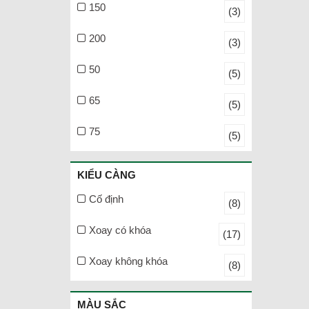
150
(3)
200
(3)
50
(5)
65
(5)
75
(5)
KIỂU CÀNG
Cố định
(8)
Xoay có khóa
(17)
Xoay không khóa
(8)
MÀU SẮC