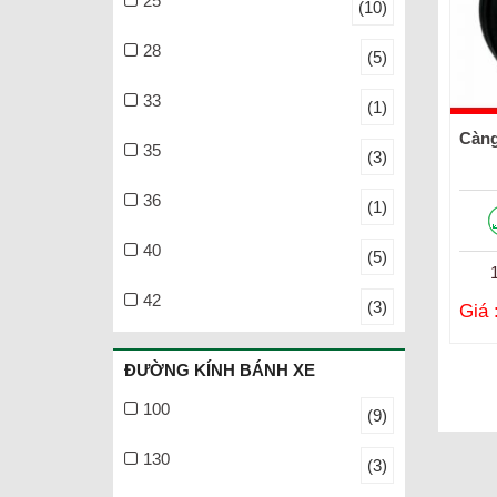
25
(10)
28
(5)
33
(1)
Càng
35
(3)
36
(1)
40
(5)
42
(3)
Giá 
ĐƯỜNG KÍNH BÁNH XE
100
(9)
130
(3)