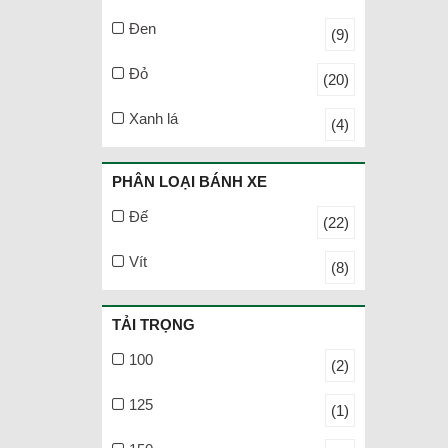
Đen
(9)
Đỏ
(20)
Xanh lá
(4)
PHÂN LOẠI BÁNH XE
Đế
(22)
Vít
(8)
TẢI TRỌNG
100
(2)
125
(1)