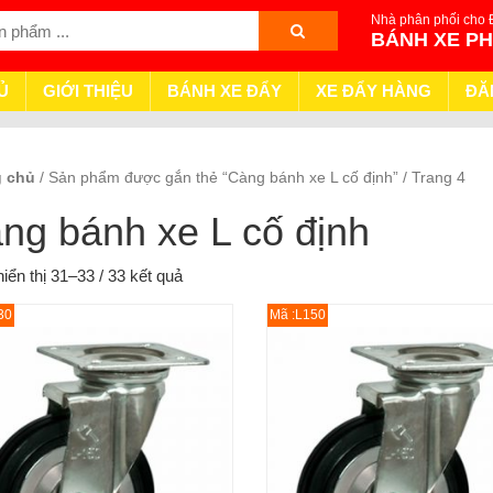
Nhà phân phối cho 
BÁNH XE P
Ủ
GIỚI THIỆU
BÁNH XE ĐẨY
XE ĐẨY HÀNG
ĐĂ
g chủ
/ Sản phẩm được gắn thẻ “Càng bánh xe L cố định” / Trang 4
ng bánh xe L cố định
iển thị 31–33 / 33 kết quả
30
Mã :L150