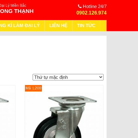
Đại Lý Miền Bắc
Hotline 24/7
HONG THẠNH
0902.126.974
NG KÍ LÀM ĐẠI LÝ
LIÊN HỆ
TIN TỨC
Mã :L200