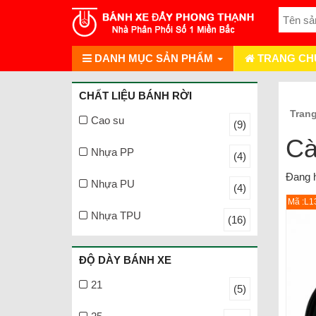
DANH MỤC SẢN PHẨM
TRANG CH
CHẤT LIỆU BÁNH RỜI
Tran
Cao su
(9)
Cà
Nhựa PP
(4)
Đang h
Nhựa PU
(4)
Mã :L1
Nhựa TPU
(16)
ĐỘ DÀY BÁNH XE
21
(5)