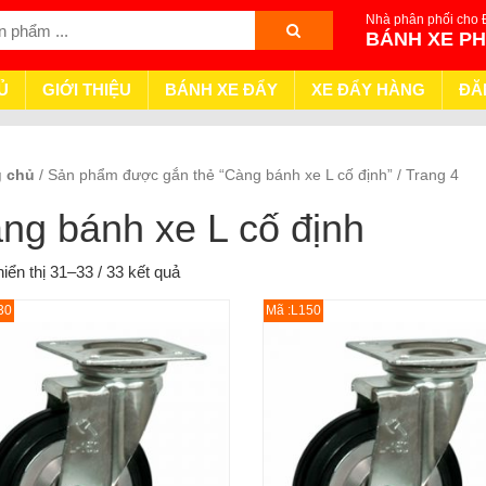
Nhà phân phối cho 
BÁNH XE P
Ủ
GIỚI THIỆU
BÁNH XE ĐẨY
XE ĐẨY HÀNG
ĐĂ
g chủ
/ Sản phẩm được gắn thẻ “Càng bánh xe L cố định” / Trang 4
ng bánh xe L cố định
iển thị 31–33 / 33 kết quả
30
Mã :L150