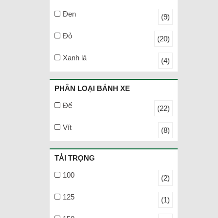
Đen
(9)
Đỏ
(20)
Xanh lá
(4)
PHÂN LOẠI BÁNH XE
Đế
(22)
Vít
(8)
TẢI TRỌNG
100
(2)
125
(1)