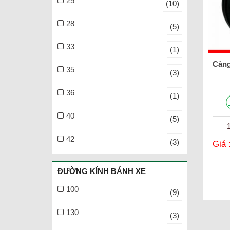
25
(10)
28
(5)
33
(1)
Càng
35
(3)
36
(1)
40
(5)
42
(3)
Giá 
ĐƯỜNG KÍNH BÁNH XE
100
(9)
130
(3)