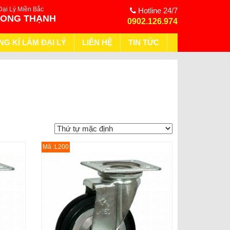
Đại Lý Miền Bắc
Hotline 24/7
HONG THẠNH
0902.126.974
NG KÍ LÀM ĐẠI LÝ
LIÊN HỆ
TIN TỨC
Mã :L200