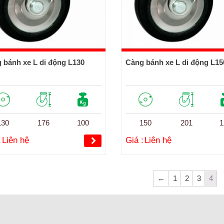
 bánh xe L di động L130
Càng bánh xe L di động L15
130
176
100
150
201
1
:
Liên hệ
Giá :
Liên hệ
←
1
2
3
4