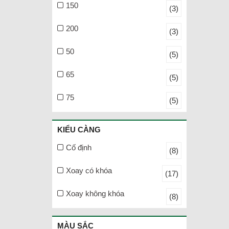
150
(3)
200
(3)
50
(5)
65
(5)
75
(5)
KIỂU CÀNG
Cố định
(8)
Xoay có khóa
(17)
Xoay không khóa
(8)
MÀU SẮC