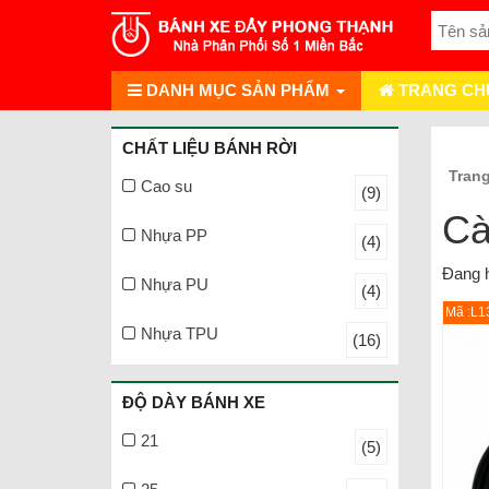
DANH MỤC SẢN PHẨM
TRANG CH
CHẤT LIỆU BÁNH RỜI
Tran
Cao su
(9)
Cà
Nhựa PP
(4)
Đang h
Nhựa PU
(4)
Mã :L1
Nhựa TPU
(16)
ĐỘ DÀY BÁNH XE
21
(5)