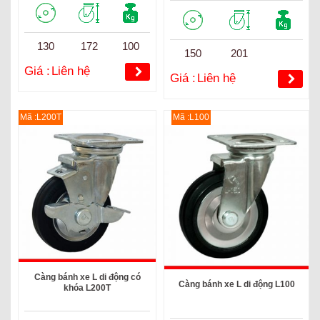
130
172
100
150
201
Giá :
Liên hệ
Giá :
Liên hệ
Mã :L200T
Mã :L100
Càng bánh xe L di động có
Càng bánh xe L di động L100
khóa L200T