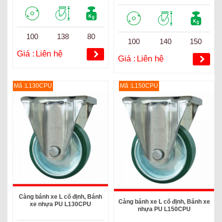
100
138
80
100
140
150
Giá :
Liên hệ
Giá :
Liên hệ
Mã :L130CPU
Mã :L150CPU
Càng bánh xe L cố định, Bánh
Càng bánh xe L cố định, Bánh xe
xe nhựa PU L130CPU
nhựa PU L150CPU