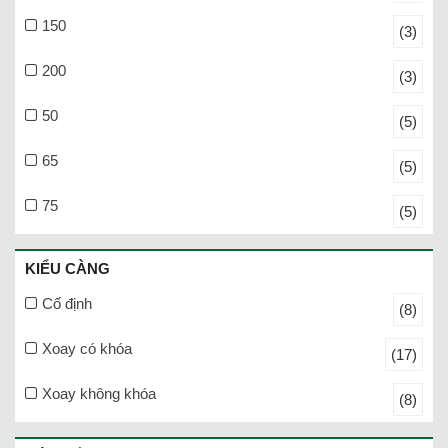
150
(3)
200
(3)
50
(5)
65
(5)
75
(5)
KIỂU CÀNG
Cố định
(8)
Xoay có khóa
(17)
Xoay không khóa
(8)