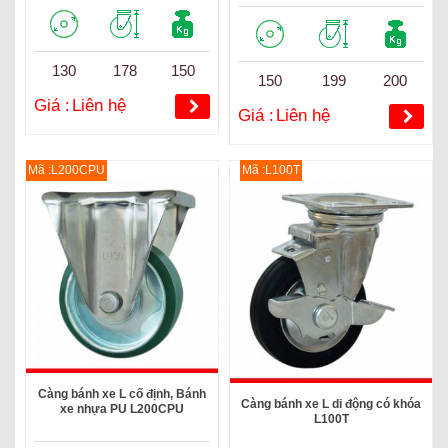
130
178
150
150
199
200
Giá :
Liên hệ
Giá :
Liên hệ
Mã :L200CPU
Mã :L100T
Càng bánh xe L cố định, Bánh
Càng bánh xe L di động có khóa
xe nhựa PU L200CPU
L100T