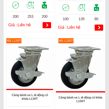
200
253
200
100
139
80
Giá :
Liên hệ
Giá :
Liên hệ
Mã :L130T
Mã :L150T
Càng bánh xe L di động có
Càng bánh xe L di động có khóa
khóa L130T
L150T