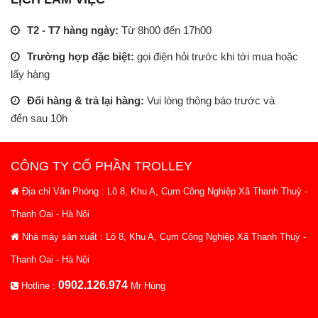
T2 - T7 hàng ngày:
Từ 8h00 đến 17h00
Trường hợp đặc biệt:
gọi điện hỏi trước khi tới mua hoặc
lấy hàng
Đổi hàng & trả lại hàng:
Vui lòng thông báo trước và
đến sau 10h
CÔNG TY CỔ PHẦN TROLLEY
Địa chỉ Văn Phòng : Lô 8, Khu A, Cụm Công Nghiệp Xã Thanh Thuỳ -
Thanh Oai - Hà Nội
Nhà máy sản xuất : Lô 8, Khu A, Cụm Công Nghiệp Xã Thanh Thuỳ -
Thanh Oai - Hà Nội
0902.126.974
Hotline :
Mr Hùng