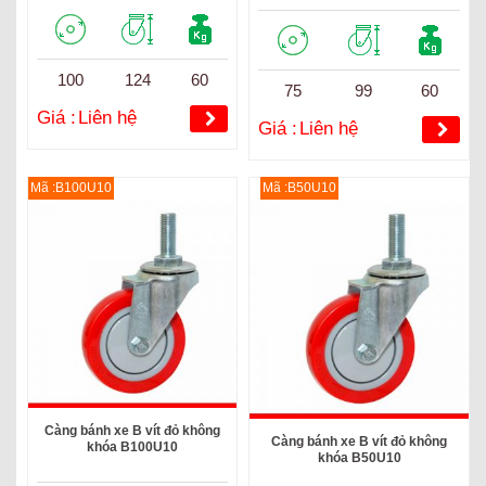
100
124
60
75
99
60
Giá :
Liên hệ
Giá :
Liên hệ
Mã :B100U10
Mã :B50U10
Càng bánh xe B vít đỏ không
Càng bánh xe B vít đỏ không
khóa B100U10
khóa B50U10