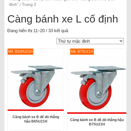
định” / Trang 2
Càng bánh xe L cố định
Đang hiển thị 11–20 / 33 kết quả
Mã :B100U21H
Mã :B75U21H
Càng bánh xe B đế đỏ thắng
Càng bánh xe B đế đỏ thắng hậu
hậu B65U21H
B75U21H