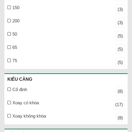
150
(3)
200
(3)
50
(5)
65
(5)
75
(5)
KIỂU CÀNG
Cố định
(8)
Xoay có khóa
(17)
Xoay không khóa
(8)