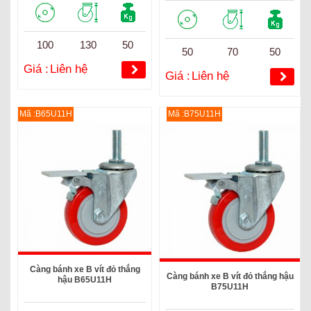
100
130
50
50
70
50
Giá :
Liên hệ
Giá :
Liên hệ
Mã :B65U11H
Mã :B75U11H
Càng bánh xe B vít đỏ thắng
Càng bánh xe B vít đỏ thắng hậu
hậu B65U11H
B75U11H