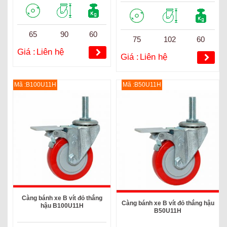
65
90
60
75
102
60
Giá :
Liên hệ
Giá :
Liên hệ
Mã :B100U11H
Mã :B50U11H
Càng bánh xe B vít đỏ thắng
Càng bánh xe B vít đỏ thắng hậu
hậu B100U11H
B50U11H