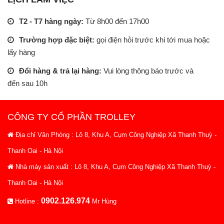
T2 - T7 hàng ngày:
Từ 8h00 đến 17h00
Trường hợp đặc biệt:
gọi điện hỏi trước khi tới mua hoặc
lấy hàng
Đổi hàng & trả lại hàng:
Vui lòng thông báo trước và
đến sau 10h
CÔNG TY CỔ PHẦN TROLLEY
Địa chỉ Văn Phòng : Lô 8, Khu A, Cụm Công Nghiệp Xã Thanh Thuỳ -
Thanh Oai - Hà Nội
Nhà máy sản xuất : Lô 8, Khu A, Cụm Công Nghiệp Xã Thanh Thuỳ -
Thanh Oai - Hà Nội
0902.126.974
Hotline :
Mr Hùng