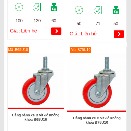
100
130
60
50
71
50
Giá :
Liên hệ
Giá :
Liên hệ
Mã :B65U10
Mã :B75U10
Càng bánh xe B vít đỏ không
Càng bánh xe B vít đỏ không
khóa B65U10
khóa B75U10