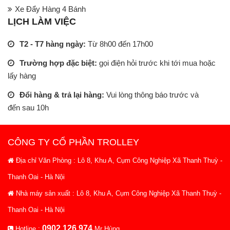
Xe Đẩy Hàng 4 Bánh
LỊCH LÀM VIỆC
T2 - T7 hàng ngày:
Từ 8h00 đến 17h00
Trường hợp đặc biệt:
gọi điện hỏi trước khi tới mua hoặc
lấy hàng
Đổi hàng & trả lại hàng:
Vui lòng thông báo trước và
đến sau 10h
CÔNG TY CỔ PHẦN TROLLEY
Địa chỉ Văn Phòng : Lô 8, Khu A, Cụm Công Nghiệp Xã Thanh Thuỳ -
Thanh Oai - Hà Nội
Nhà máy sản xuất : Lô 8, Khu A, Cụm Công Nghiệp Xã Thanh Thuỳ -
Thanh Oai - Hà Nội
0902.126.974
Hotline :
Mr Hùng