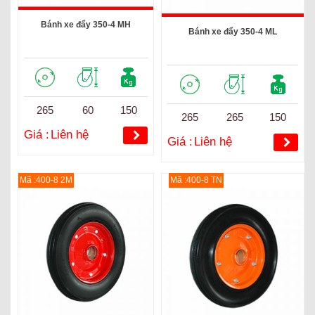
Bánh xe đẩy 350-4 MH
Bánh xe đẩy 350-4 ML
265
60
150
265
265
150
Giá :
Liên hệ
Giá :
Liên hệ
Mã :400-8 2M
Mã :400-8 TN