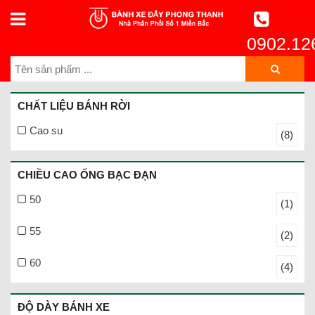
0902.12
CHẤT LIỆU BÁNH RỜI
Cao su
(8)
CHIỀU CAO ỐNG BẠC ĐẠN
50
(1)
55
(2)
60
(4)
ĐỘ DÀY BÁNH XE