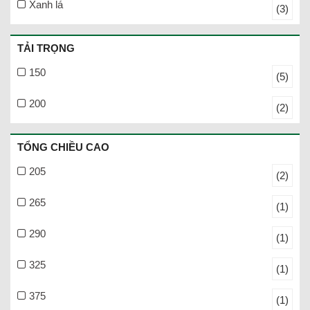
Xanh lá
(3)
TẢI TRỌNG
150
(5)
200
(2)
TỔNG CHIỀU CAO
205
(2)
265
(1)
290
(1)
325
(1)
375
(1)