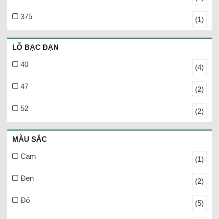
375
(1)
LỖ BẠC ĐẠN
40
(4)
47
(2)
52
(2)
MÀU SẮC
Cam
(1)
Đen
(2)
Đỏ
(5)