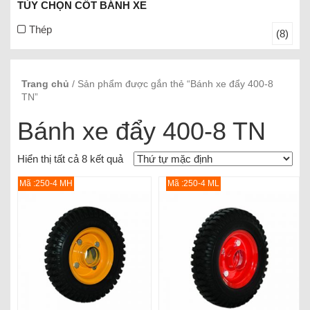
TÙY CHỌN CỐT BÁNH XE
Thép
(8)
Trang chủ
/ Sản phẩm được gắn thẻ “Bánh xe đẩy 400-8
TN”
Bánh xe đẩy 400-8 TN
Hiển thị tất cả 8 kết quả
Mã :250-4 MH
Mã :250-4 ML