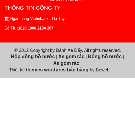
THÔNG TIN CÔNG TY
Ngân hàng Vietinbank - Hà Tây
Số TK :
1020 1000 2104 207
© 2012 Copyright by Bánh Xe Đẩy. All rights reserved.
Hộp đồng hồ nước
|
Xe gom rác
|
Đồng hồ nước
|
Xe gom rác
Thiết kế
themes wordpres bán hàng
by Beweb