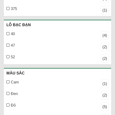
375
(1)
LỖ BẠC ĐẠN
40
(4)
47
(2)
52
(2)
MÀU SẮC
Cam
(1)
Đen
(2)
Đỏ
(5)