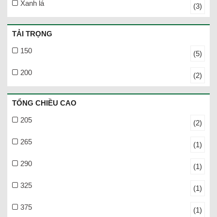
Xanh lá
(3)
TẢI TRỌNG
150
(5)
200
(2)
TỔNG CHIỀU CAO
205
(2)
265
(1)
290
(1)
325
(1)
375
(1)