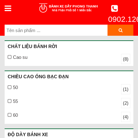
0902.12
CHẤT LIỆU BÁNH RỜI
Cao su
(8)
CHIỀU CAO ỐNG BẠC ĐẠN
50
(1)
55
(2)
60
(4)
ĐỘ DÀY BÁNH XE