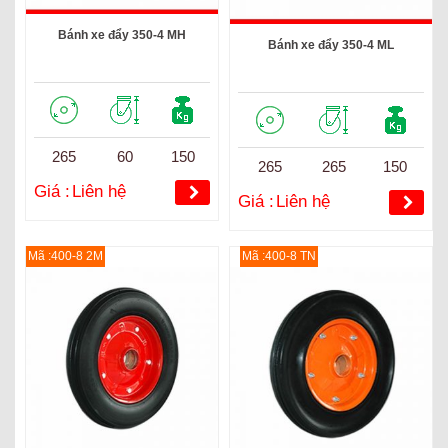
Bánh xe đẩy 350-4 MH
Bánh xe đẩy 350-4 ML
265
60
150
265
265
150
Giá :
Liên hệ
Giá :
Liên hệ
Mã :400-8 2M
Mã :400-8 TN