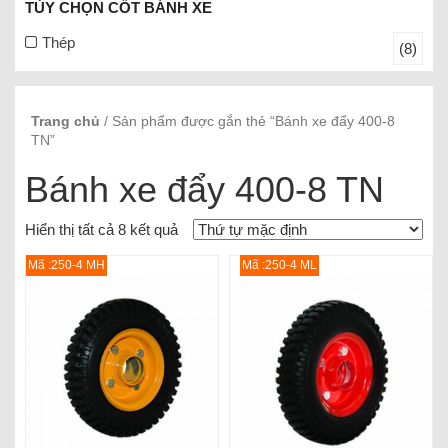
TÙY CHỌN CỐT BÁNH XE
Thép
(8)
Trang chủ
/ Sản phẩm được gắn thẻ “Bánh xe đẩy 400-8
TN”
Bánh xe đẩy 400-8 TN
Hiển thị tất cả 8 kết quả
Mã :250-4 MH
Mã :250-4 ML