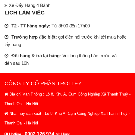
Xe Đẩy Hàng 4 Bánh
LỊCH LÀM VIỆC
T2 - T7 hàng ngày:
Từ 8h00 đến 17h00
Trường hợp đặc biệt:
gọi điện hỏi trước khi tới mua hoặc
lấy hàng
Đổi hàng & trả lại hàng:
Vui lòng thông báo trước và
đến sau 10h
CÔNG TY CỔ PHẦN TROLLEY
Địa chỉ Văn Phòng : Lô 8, Khu A, Cụm Công Nghiệp Xã Thanh Thuỳ -
Thanh Oai - Hà Nội
Nhà máy sản xuất : Lô 8, Khu A, Cụm Công Nghiệp Xã Thanh Thuỳ -
Thanh Oai - Hà Nội
0902.126.974
Hotline :
Mr Hùng