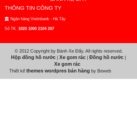
THÔNG TIN CÔNG TY
Ngân hàng Vietinbank - Hà Tây
Số TK :
1020 1000 2104 207
© 2012 Copyright by Bánh Xe Đẩy. All rights reserved.
Hộp đồng hồ nước
|
Xe gom rác
|
Đồng hồ nước
|
Xe gom rác
Thiết kế
themes wordpres bán hàng
by Beweb