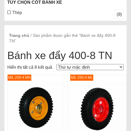
TÙY CHỌN CỐT BÁNH XE
Thép
(8)
Trang chủ
/ Sản phẩm được gắn thẻ “Bánh xe đẩy 400-8
TN”
Bánh xe đẩy 400-8 TN
Hiển thị tất cả 8 kết quả
Mã :250-4 MH
Mã :250-4 ML