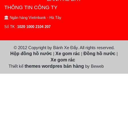
THÔNG TIN CÔNG TY
Ngân hàng Vietinbank - Hà Tây
Số TK :
1020 1000 2104 207
© 2012 Copyright by Bánh Xe Đẩy. All rights reserved.
Hộp đồng hồ nước
|
Xe gom rác
|
Đồng hồ nước
|
Xe gom rác
Thiết kế
themes wordpres bán hàng
by Beweb