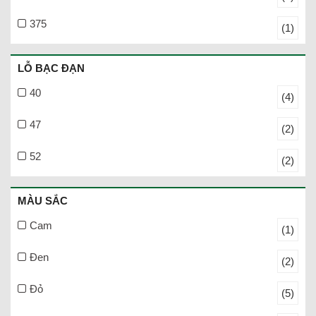
375
(1)
LỖ BẠC ĐẠN
40
(4)
47
(2)
52
(2)
MÀU SẮC
Cam
(1)
Đen
(2)
Đỏ
(5)