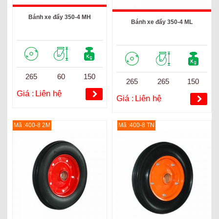
Bánh xe đẩy 350-4 MH
Bánh xe đẩy 350-4 ML
265
60
150
265
265
150
Giá :
Liên hệ
Giá :
Liên hệ
Mã :400-8 2M
Mã :400-8 TN