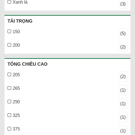
Xanh lá
(3)
TẢI TRỌNG
150
(5)
200
(2)
TỔNG CHIỀU CAO
205
(2)
265
(1)
290
(1)
325
(1)
375
(1)