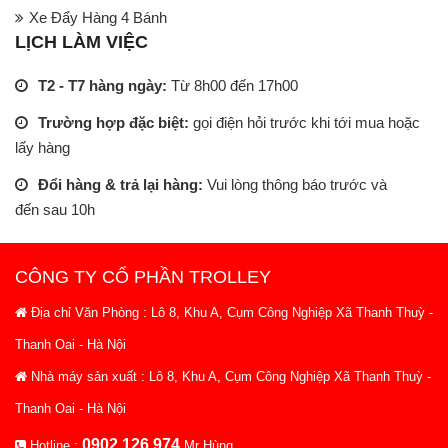
Xe Đẩy Hàng 4 Bánh
LỊCH LÀM VIỆC
T2 - T7 hàng ngày:
Từ 8h00 đến 17h00
Trường hợp đặc biệt:
gọi điện hỏi trước khi tới mua hoặc
lấy hàng
Đổi hàng & trả lại hàng:
Vui lòng thông báo trước và
đến sau 10h
CÔNG TY CỔ PHẦN TROLLEY
Địa chỉ Văn Phòng : Lô 8, Khu A, Cụm Công Nghiệp Xã Thanh Thuỳ -
Thanh Oai - Hà Nội
Nhà máy sản xuất : Lô 8, Khu A, Cụm Công Nghiệp Xã Thanh Thuỳ -
Thanh Oai - Hà Nội
0902.126.974
Hotline :
Mr Hùng