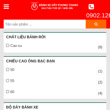
0902.12
CHẤT LIỆU BÁNH RỜI
Cao su
(8)
CHIỀU CAO ỐNG BẠC ĐẠN
50
(1)
55
(2)
60
(4)
ĐỘ DÀY BÁNH XE