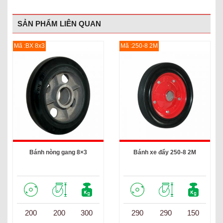
SẢN PHẨM LIÊN QUAN
Mã :BX 8x3
Mã :250-8 2M
Bánh nòng gang 8×3
Bánh xe đẩy 250-8 2M
200
200
300
290
290
150