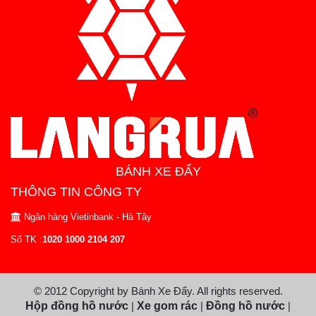
BÁNH XE ĐẨY
THÔNG TIN CÔNG TY
Ngân hàng Vietinbank - Hà Tây
Số TK :
1020 1000 2104 207
© 2012 Copyright by Bánh Xe Đẩy. All rights reserved.
Hộp đồng hồ nước
|
Xe gom rác
|
Đồng hồ nước
|