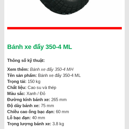
Bánh xe đẩy 350-4 ML
Thông số kỹ thuật:
Xem thêm:
Bánh xe đẩy 350-4 MH
Tên sản phẩm:
Bánh xe đẩy 350-4 ML
Trọng tải:
150 kg
Chất liệu:
Cao su và thép
Màu sắc:
Xanh / Đỏ
Đường kính bánh xe:
265 mm
Độ dày bánh xe:
75 mm
Chiều cao ống bạc đạn:
60 mm
Lỗ bạc đạn:
40 mm
Trọng lượng bánh xe:
3.8 kg