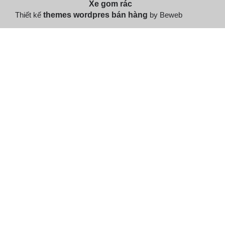
Xe gom rác
Thiết kế
themes wordpres bán hàng
by Beweb