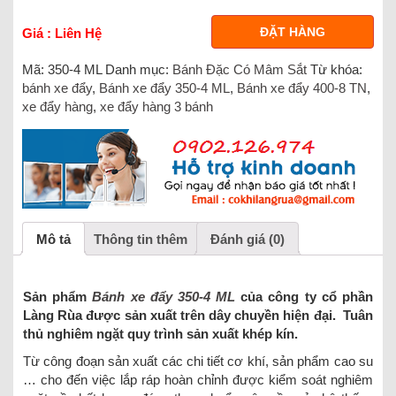
ĐẶT HÀNG
Giá : Liên Hệ
Mã:
350-4 ML
Danh mục:
Bánh Đặc Có Mâm Sắt
Từ khóa:
bánh xe đẩy
,
Bánh xe đẩy 350-4 ML
,
Bánh xe đẩy 400-8 TN
,
xe đẩy hàng
,
xe đẩy hàng 3 bánh
Mô tả
Thông tin thêm
Đánh giá (0)
Sản phẩm
Bánh xe đẩy 350-4 ML
của công ty cổ phần
Làng Rùa được sản xuất trên dây chuyền hiện đại. Tuân
thủ nghiêm ngặt quy trình sản xuất khép kín.
Từ công đoạn sản xuất các chi tiết cơ khí, sản phẩm cao su
… cho đến việc lắp ráp hoàn chỉnh được kiểm soát nghiêm