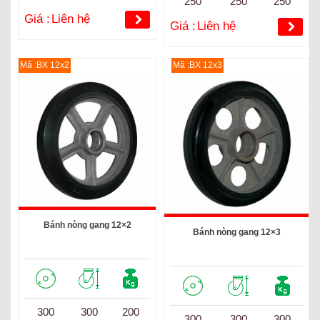
250
250
250
Giá :
Liên hệ
Giá :
Liên hệ
Mã :BX 12x2
Mã :BX 12x3
Bánh nòng gang 12×2
Bánh nòng gang 12×3
300
300
200
300
300
300