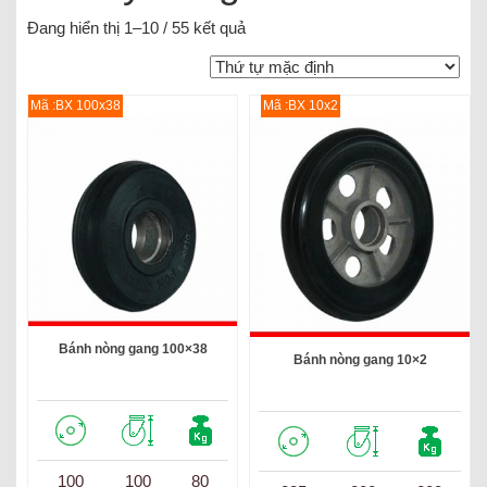
Đang hiển thị 1–10 / 55 kết quả
Mã :BX 100x38
Mã :BX 10x2
Bánh nòng gang 100×38
Bánh nòng gang 10×2
100
100
80