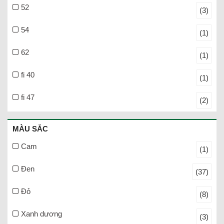
52
(3)
54
(1)
62
(1)
fi 40
(1)
fi 47
(2)
MÀU SẮC
Cam
(1)
Đen
(37)
Đỏ
(8)
Xanh dương
(3)