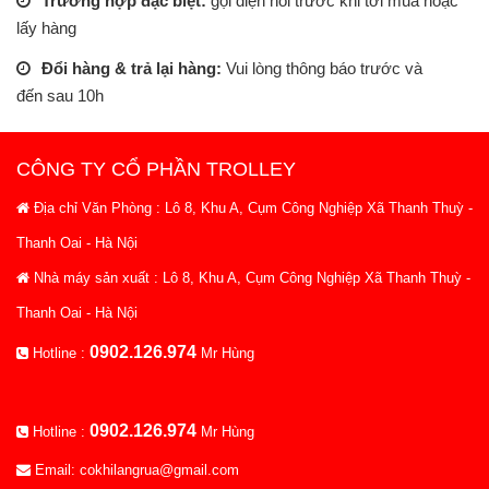
Trường hợp đặc biệt:
gọi điện hỏi trước khi tới mua hoặc
lấy hàng
Đổi hàng & trả lại hàng:
Vui lòng thông báo trước và
đến sau 10h
CÔNG TY CỔ PHẦN TROLLEY
Địa chỉ Văn Phòng : Lô 8, Khu A, Cụm Công Nghiệp Xã Thanh Thuỳ -
Thanh Oai - Hà Nội
Nhà máy sản xuất : Lô 8, Khu A, Cụm Công Nghiệp Xã Thanh Thuỳ -
Thanh Oai - Hà Nội
0902.126.974
Hotline :
Mr Hùng
0902.126.974
Hotline :
Mr Hùng
Email: cokhilangrua@gmail.com