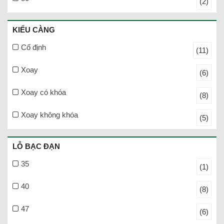
(2)
KIỂU CÀNG
Cố định
(11)
Xoay
(6)
Xoay có khóa
(8)
Xoay không khóa
(5)
LỖ BẠC ĐẠN
35
(1)
40
(8)
47
(6)