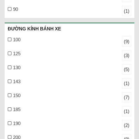
90
(1)
ĐƯỜNG KÍNH BÁNH XE
100
(9)
125
(3)
130
(5)
143
(1)
150
(7)
185
(1)
190
(2)
200