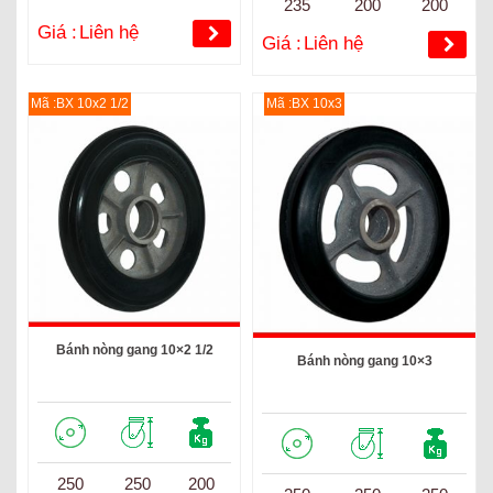
235
200
200
Giá :
Liên hệ
Giá :
Liên hệ
Mã :BX 10x2 1/2
Mã :BX 10x3
Bánh nòng gang 10×2 1/2
Bánh nòng gang 10×3
250
250
200