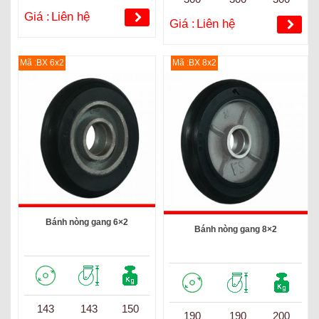
Giá :
Liên hệ
Giá :
Liên hệ
Mã :BX 6x2
Mã :BX 8x2
Bánh nòng gang 6×2
Bánh nòng gang 8×2
143
143
150
190
190
200