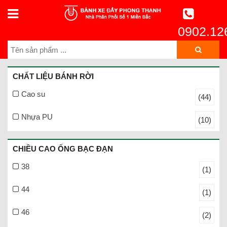
0902.12
CHẤT LIỆU BÁNH RỜI
Cao su
(44)
Nhựa PU
(10)
CHIỀU CAO ỐNG BẠC ĐẠN
38
(1)
44
(1)
46
(2)