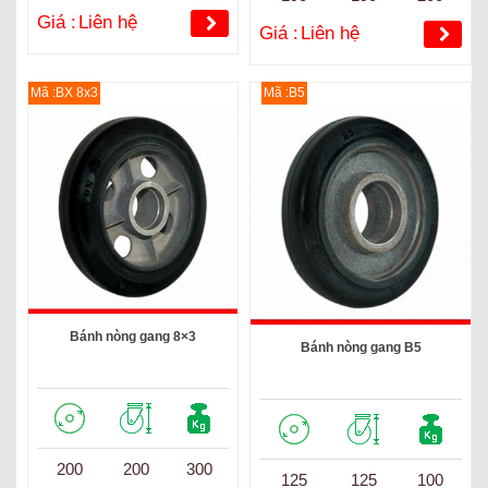
Giá :
Liên hệ
Giá :
Liên hệ
Mã :BX 8x3
Mã :B5
Bánh nòng gang 8×3
Bánh nòng gang B5
200
200
300
125
125
100