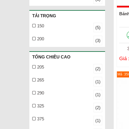
Bánh
TẢI TRỌNG
150
(5)
200
(3)
TỔNG CHIỀU CAO
Giá 
205
(2)
Mã :35
265
(1)
290
(1)
325
(2)
375
(1)