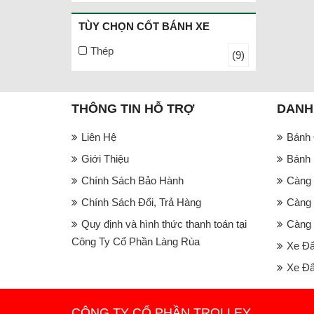
TÙY CHỌN CỐT BÁNH XE
Thép
(9)
THÔNG TIN HỖ TRỢ
DANH
Liên Hệ
Bánh
Giới Thiệu
Bánh 
Chính Sách Bảo Hành
Càng 
Chính Sách Đổi, Trả Hàng
Càng 
Quy định và hình thức thanh toán tại
Càng 
Công Ty Cổ Phần Làng Rùa
Xe Đ
Xe Đẩ
CÔNG TY CỔ PHẦN TROLLEY