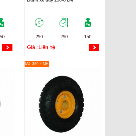
50
290
290
150
Giá :
Liên hệ
Mã :350-4 MH