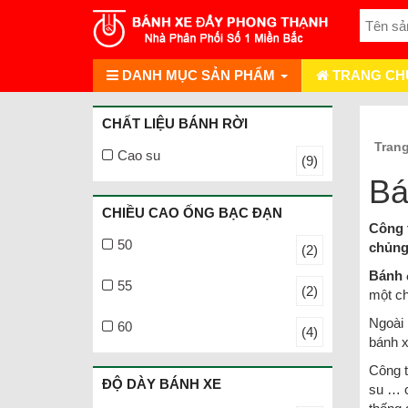
DANH MỤC SẢN PHẨM
TRANG CH
CHẤT LIỆU BÁNH RỜI
Tran
Cao su
(9)
Bá
CHIỀU CAO ỐNG BẠC ĐẠN
Công 
50
chủng
(2)
Bánh 
55
(2)
một ch
Ngoài 
60
(4)
bánh x
Công t
ĐỘ DÀY BÁNH XE
su … c