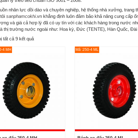
quản lý theo tiêu chuẩn ISO 9001 – 2008.
uồn nhân lực dồi dào và chuyên nghiệp, hệ thống nhà xưởng, trang thiế
tôi
sanphamcokhi
.vn khẳng định luôn đảm bảo khả năng cung cấp 
ượng và giá cả hợp lý đã có uy tín với các khách hàng trong nước nh
 thị trường nước ngoài như: Hoa kỳ, Đức (TENTE), Hàn Quốc, Đài
ị tất cả 9 kết quả
0-4 MH
Mã :250-4 ML
 xe đẩy 250-4 MH
Bánh xe đẩy 250-4 ML