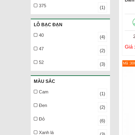
375
(1)
LỖ BẠC ĐẠN
40
(4)
Giá 
47
(2)
52
Mã :30
(3)
MÀU SẮC
Cam
(1)
Đen
(2)
Đỏ
(6)
Xanh lá
(3)