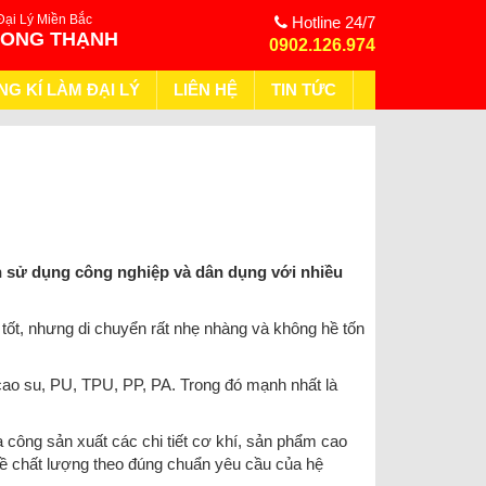
Đại Lý Miền Bắc
Hotline 24/7
HONG THẠNH
0902.126.974
NG KÍ LÀM ĐẠI LÝ
LIÊN HỆ
TIN TỨC
n sử dụng công nghiệp và dân dụng với nhiều
t tốt, nhưng di chuyển rất nhẹ nhàng và không hề tốn
 cao su, PU, TPU, PP, PA. Trong đó mạnh nhất là
a công sản xuất các chi tiết cơ khí, sản phẩm cao
ề chất lượng theo đúng chuẩn yêu cầu của hệ