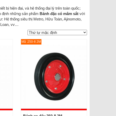
t bị hiện đại, và hệ thống đại lý trên toàn quốc;
ổn định những sản phẩm
Bánh đặc có mâm sắt
với
ư: Hệ thống siêu thị Metro, Hữu Toàn, Ajinomoto,
 Loan, vv…
Mã :250-8 2M
Bánh xe đẩy 250-8 2M