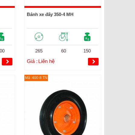
Bánh xe đẩy 350-4 MH
00
265
60
150
Giá :
Liên hệ
Mã :400-8 TN