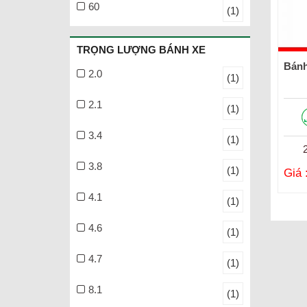
60
(1)
TRỌNG LƯỢNG BÁNH XE
Bánh
2.0
(1)
2.1
(1)
3.4
(1)
3.8
(1)
Giá 
4.1
(1)
4.6
(1)
4.7
(1)
8.1
(1)