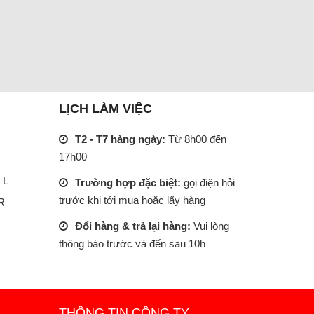
LỊCH LÀM VIỆC
T2 - T7 hàng ngày:
Từ 8h00 đến
17h00
 L
Trường hợp đặc biệt:
gọi điện hỏi
trước khi tới mua hoặc lấy hàng
R
Đổi hàng & trả lại hàng:
Vui lòng
thông báo trước và đến sau 10h
THÔNG TIN CÔNG TY