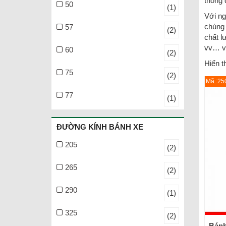
thống 
50
(1)
Với ng
chúng 
57
(2)
chất l
vv… và
60
(2)
Hiển th
75
(2)
Mã :25
77
(1)
ĐƯỜNG KÍNH BÁNH XE
205
(2)
265
(2)
290
(1)
325
(2)
Bánh