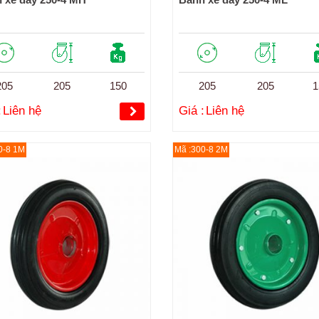
205
205
150
205
205
1
:
Liên hệ
Giá :
Liên hệ
0-8 1M
Mã :300-8 2M