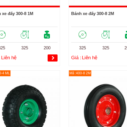
 xe đẩy 300-8 1M
Bánh xe đẩy 300-8 2M
325
325
200
325
325
2
:
Liên hệ
Giá :
Liên hệ
0-4 ML
Mã :400-8 2M