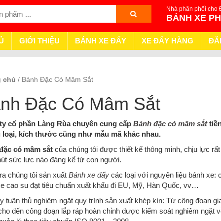
Nhà phân phối cho 
BÁNH XE P
Ủ
GIỚI THIỆU
BÁNH XE ĐẨY
XE ĐẨY HÀNG
ĐĂ
g chủ
/ Bánh Đặc Có Mâm Sắt
nh Đặc Có Mâm Sắt
ty cổ phần Làng Rùa chuyên cung cấp
Bánh đặc có mâm sắt
tiề
 loại, kích thước cũng như mẫu mã khác nhau.
đặc có mâm sắt
của chúng tôi được thiết kế thông minh, chịu lực rấ
út sức lực nào đáng kể từ con người.
ra chúng tôi sản xuất
Bánh xe đẩy
các loại với nguyên liệu bánh xe:
e cao su đạt tiêu chuẩn xuất khẩu đi EU, Mỹ, Hàn Quốc, vv…
y tuân thủ nghiêm ngặt quy trình sản xuất khép kín: Từ công đoạn gi
ho đến công đoạn lắp ráp hoàn chỉnh được kiểm soát nghiêm ngặt v