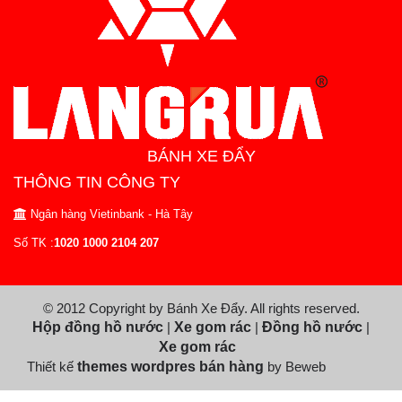
BÁNH XE ĐẨY
THÔNG TIN CÔNG TY
Ngân hàng Vietinbank - Hà Tây
Số TK :
1020 1000 2104 207
© 2012 Copyright by Bánh Xe Đẩy. All rights reserved.
Hộp đồng hồ nước
|
Xe gom rác
|
Đồng hồ nước
|
Xe gom rác
Thiết kế
themes wordpres bán hàng
by Beweb