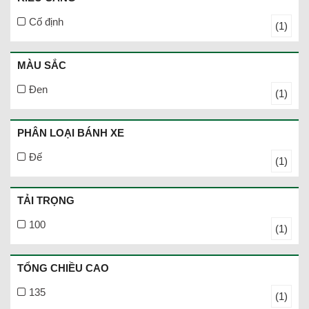
Cố định
(1)
MÀU SẮC
Đen
(1)
PHÂN LOẠI BÁNH XE
Đế
(1)
TẢI TRỌNG
100
(1)
TỔNG CHIỀU CAO
135
(1)