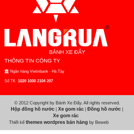
BÁNH XE ĐẨY
THÔNG TIN CÔNG TY
Ngân hàng Vietinbank - Hà Tây
Số TK :
1020 1000 2104 207
© 2012 Copyright by Bánh Xe Đẩy. All rights reserved.
Hộp đồng hồ nước
|
Xe gom rác
|
Đồng hồ nước
|
Xe gom rác
Thiết kế
themes wordpres bán hàng
by Beweb