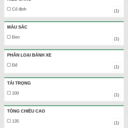
Cố định
(1)
MÀU SẮC
Đen
(1)
PHÂN LOẠI BÁNH XE
Đế
(1)
TẢI TRỌNG
100
(1)
TỔNG CHIỀU CAO
135
(1)