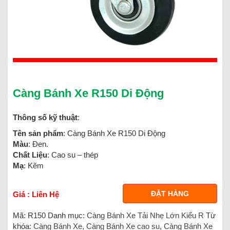
Càng Bánh Xe R150 Di Động
Thông số kỹ thuật
:
Tên sản phẩm
: Càng Bánh Xe R150 Di Động
Màu
: Đen.
Chất Liệu
: Cao su – thép
Mạ
: Kẽm
ĐẶT HÀNG
Giá : Liên Hệ
Mã:
R150
Danh mục:
Càng Bánh Xe Tải Nhẹ Lớn Kiểu R
Từ
khóa:
Càng Bánh Xe
,
Càng Bánh Xe cao su
,
Càng Bánh Xe