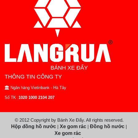
BÁNH XE ĐẨY
THÔNG TIN CÔNG TY
Ngân hàng Vietinbank - Hà Tây
Số TK :
1020 1000 2104 207
© 2012 Copyright by Bánh Xe Đẩy. All rights reserved.
Hộp đồng hồ nước
|
Xe gom rác
|
Đồng hồ nước
|
Xe gom rác