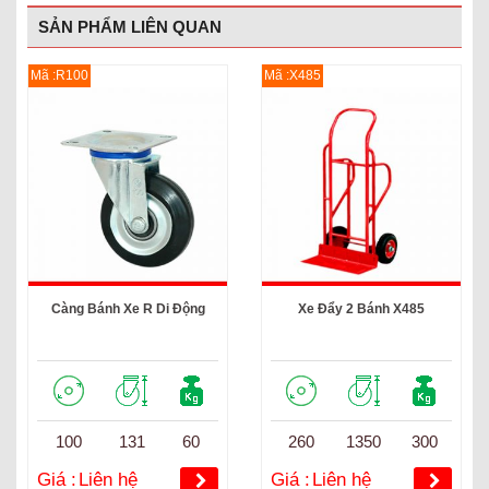
SẢN PHẨM LIÊN QUAN
Mã :R100
Mã :X485
Càng Bánh Xe R Di Động
Xe Đẩy 2 Bánh X485
100
131
60
260
1350
300
Giá :
Liên hệ
Giá :
Liên hệ