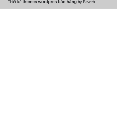
Thiết kế
themes wordpres bán hàng
by Beweb