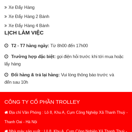
Xe Đẩy Hàng
Xe Đẩy Hàng 2 Bánh
Xe Đẩy Hàng 4 Bánh
LỊCH LÀM VIỆC
T2 - T7 hàng ngày:
Từ 8h00 đến 17h00
Trường hợp đặc biệt:
gọi điện hỏi trước khi tới mua hoặc
lấy hàng
Đổi hàng & trả lại hàng:
Vui lòng thông báo trước và
đến sau 10h
CÔNG TY CỔ PHẦN TROLLEY
Địa chỉ Văn Phòng : Lô 8, Khu A, Cụm Công Nghiệp Xã Thanh Thuỳ -
Thanh Oai - Hà Nội
Nhà máy sản xuất : Lô 8, Khu A, Cụm Công Nghiệp Xã Thanh Thuỳ -