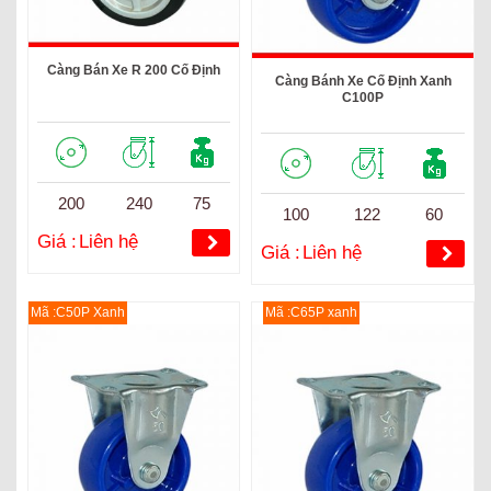
Càng Bán Xe R 200 Cố Định
Càng Bánh Xe Cố Định Xanh
C100P
200
240
75
100
122
60
Giá :
Liên hệ
Giá :
Liên hệ
Mã :C50P Xanh
Mã :C65P xanh