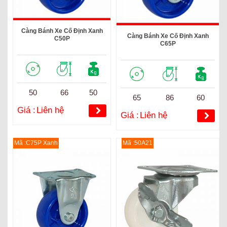
Càng Bánh Xe Cố Định Xanh
Càng Bánh Xe Cố Định Xanh
C50P
C65P
50
66
50
65
86
60
Giá :
Liên hệ
Giá :
Liên hệ
Mã :C75P Xanh
Mã :50A21