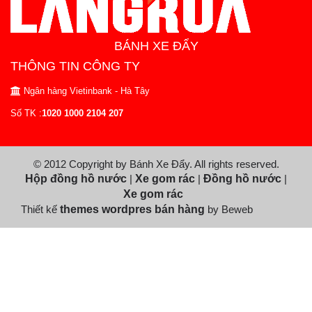
BÁNH XE ĐẨY
THÔNG TIN CÔNG TY
Ngân hàng Vietinbank - Hà Tây
Số TK :
1020 1000 2104 207
© 2012 Copyright by Bánh Xe Đẩy. All rights reserved.
Hộp đồng hồ nước
|
Xe gom rác
|
Đồng hồ nước
|
Xe gom rác
Thiết kế
themes wordpres bán hàng
by Beweb