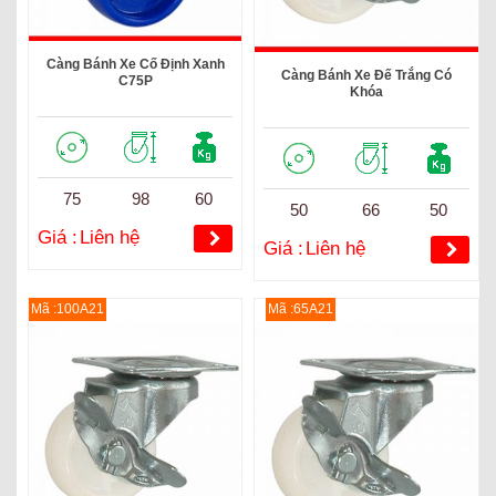
Càng Bánh Xe Cố Định Xanh
Càng Bánh Xe Đế Trắng Có
C75P
Khóa
75
98
60
50
66
50
Giá :
Liên hệ
Giá :
Liên hệ
Mã :100A21
Mã :65A21