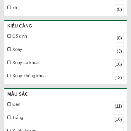
75
(8)
KIỂU CÀNG
Cố định
(8)
Xoay
(3)
Xoay có khóa
(16)
Xoay không khóa
(12)
MÀU SẮC
Đen
(11)
Trắng
(16)
Xanh dương