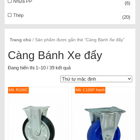
Nhựa PP
(6)
Thép
(20)
Trang chủ
/ Sản phẩm được gắn thẻ “Càng Bánh Xe đẩy”
Càng Bánh Xe đẩy
Đang hiển thị 1–10 / 39 kết quả
Mã :R200C
Mã :C100P Xanh