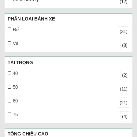
(12)
PHÂN LOẠI BÁNH XE
Đế
(31)
Vít
(8)
TẢI TRỌNG
40
(2)
50
(11)
60
(21)
75
(4)
TỔNG CHIỀU CAO