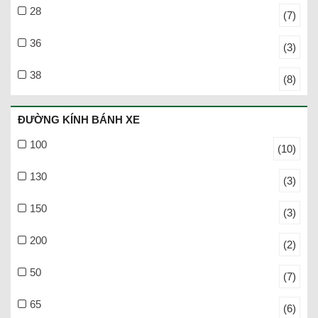
28
(7)
36
(3)
38
(8)
ĐƯỜNG KÍNH BÁNH XE
100
(10)
130
(3)
150
(3)
200
(2)
50
(7)
65
(6)