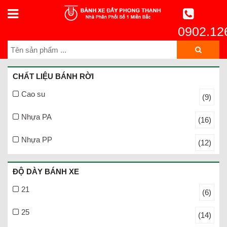
0902.12
CHẤT LIỆU BÁNH RỜI
Cao su
(9)
Nhựa PA
(16)
Nhựa PP
(12)
ĐỘ DÀY BÁNH XE
21
(6)
25
(14)