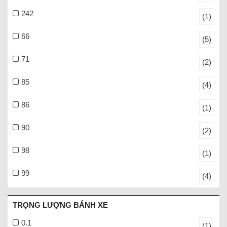
242
(1)
66
(5)
71
(2)
85
(4)
86
(1)
90
(2)
98
(1)
99
(4)
TRỌNG LƯỢNG BÁNH XE
0.1
(1)