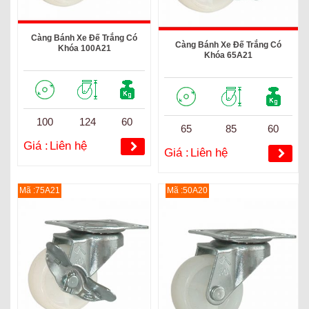
Càng Bánh Xe Đế Trắng Có
Càng Bánh Xe Đế Trắng Có
Khóa 100A21
Khóa 65A21
100
124
60
65
85
60
Giá :
Liên hệ
Giá :
Liên hệ
Mã :75A21
Mã :50A20