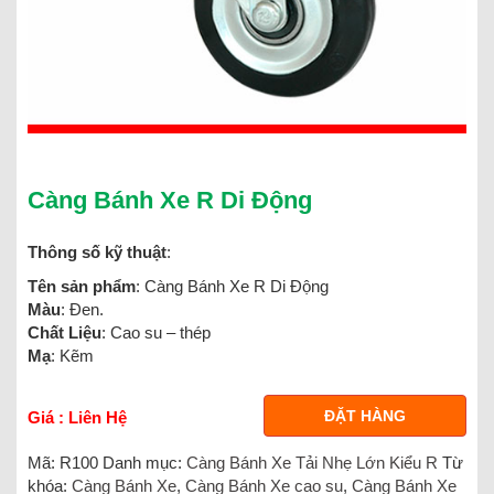
Càng Bánh Xe R Di Động
Thông số kỹ thuật
:
Tên sản phẩm
: Càng Bánh Xe R Di Động
Màu
: Đen.
Chất Liệu
: Cao su – thép
Mạ
: Kẽm
ĐẶT HÀNG
Giá : Liên Hệ
Mã:
R100
Danh mục:
Càng Bánh Xe Tải Nhẹ Lớn Kiểu R
Từ
khóa:
Càng Bánh Xe
,
Càng Bánh Xe cao su
,
Càng Bánh Xe