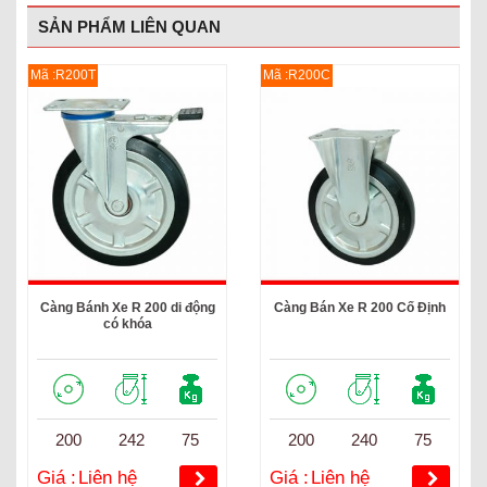
SẢN PHẨM LIÊN QUAN
Mã :R200T
Mã :R200C
Càng Bánh Xe R 200 di động
Càng Bán Xe R 200 Cố Định
có khóa
200
242
75
200
240
75
Giá :
Liên hệ
Giá :
Liên hệ