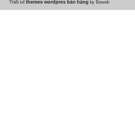
Thiết kế
themes wordpres bán hàng
by Beweb