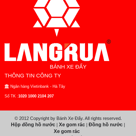
BÁNH XE ĐẨY
THÔNG TIN CÔNG TY
Ngân hàng Vietinbank - Hà Tây
Số TK :
1020 1000 2104 207
© 2012 Copyright by Bánh Xe Đẩy. All rights reserved.
Hộp đồng hồ nước
|
Xe gom rác
|
Đồng hồ nước
|
Xe gom rác