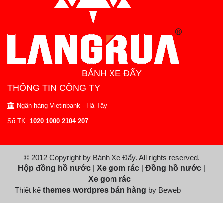
BÁNH XE ĐẨY
THÔNG TIN CÔNG TY
Ngân hàng Vietinbank - Hà Tây
Số TK :
1020 1000 2104 207
© 2012 Copyright by Bánh Xe Đẩy. All rights reserved.
Hộp đồng hồ nước
|
Xe gom rác
|
Đồng hồ nước
|
Xe gom rác
Thiết kế
themes wordpres bán hàng
by Beweb