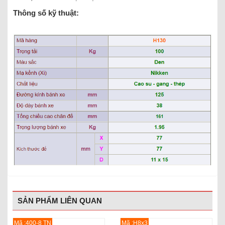
Thông số kỹ thuật:
SẢN PHẨM LIÊN QUAN
Mã :400-8 TN
Mã :H8x3