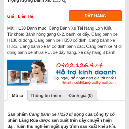
Trọng lượng bánh xe:
1.95 kg
ĐẶT HÀNG
Giá : Liên Hệ
Mã:
H130
Danh mục:
Càng Bánh Xe Tải Nặng Lớn Kiểu H
Từ khóa:
Bánh nòng gang 6x2
,
bánh xe đẩy
,
Càng bánh xe
H130 di động
,
Càng bánh xe H350 cố định
,
Càng bánh xe
H8x3
,
Càng bánh xe M cố định bánh đặc
,
Càng bánh xe M di
động bánh xe nhựa PU
,
xe đẩy hàng
,
xe đẩy hàng 3 bánh
Mô tả
Thông tin thêm
Đánh giá (0)
Sản phẩm
Càng bánh xe H130 di động
của công ty cổ
phần Làng Rùa được sản xuất trên dây chuyền hiện
đại. Tuân thủ nghiêm ngặt quy trình sản xuất khép kín.