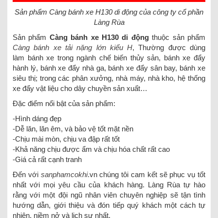
Sản phẩm Càng bánh xe H130 di động của công ty cổ phần
Làng Rùa
Sản phẩm
Càng bánh xe H130 di động
thuộc sản phẩm
Càng bánh xe tải nặng lớn kiểu H
, Thường được dùng
làm bánh xe trong ngành chế biến thủy sản, bánh xe đẩy
hành lý, bánh xe đẩy nhà ga, bánh xe đẩy sân bay, bánh xe
siêu thị; trong các phân xưởng, nhà máy, nhà kho, hệ thống
xe đẩy vật liệu cho dây chuyền sản xuất…
Đặc điểm nổi bật của sản phẩm:
-Hình dáng đẹp
-Dễ lăn, lăn êm, và bảo vệ tốt mặt nền
-Chịu mài mòn, chịu va đập rất tốt
-Khả năng chịu được ẩm và chịu hóa chất rất cao
-Giá cả rất cạnh tranh
Đến với
sanphamcokhi
.vn chúng tôi cam kết sẽ phục vụ tốt
nhất với mọi yêu cầu của khách hàng. Làng Rùa tự hào
rằng với một đội ngũ nhân viên chuyên nghiệp sẽ tận tình
hướng dẫn, giới thiệu và đón tiếp quý khách một cách tự
nhiên, niềm nở và lịch sự nhất.