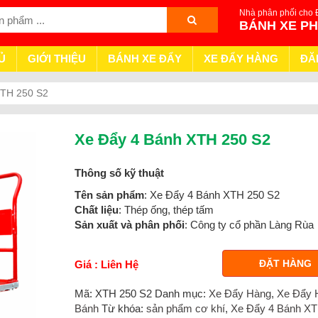
Nhà phân phối cho 
BÁNH XE P
Ủ
GIỚI THIỆU
BÁNH XE ĐẨY
XE ĐẨY HÀNG
ĐĂ
XTH 250 S2
Xe Đẩy 4 Bánh XTH 250 S2
Thông số kỹ thuật
Tên sản phẩm
: Xe Đẩy 4 Bánh XTH 250 S2
Chất liệu
: Thép ống, thép tấm
Sản xuất và phân phối
: Công ty cổ phần Làng Rùa
ĐẶT HÀNG
Giá : Liên Hệ
Mã:
XTH 250 S2
Danh mục:
Xe Đẩy Hàng
,
Xe Đẩy 
Bánh
Từ khóa:
sản phẩm cơ khí
,
Xe Đẩy 4 Bánh XT