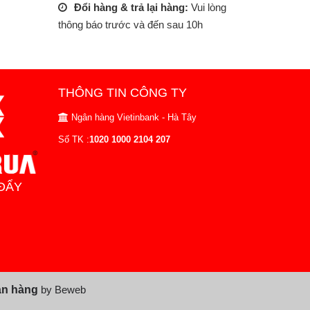
Đổi hàng & trả lại hàng:
Vui lòng
thông báo trước và đến sau 10h
THÔNG TIN CÔNG TY
Ngân hàng Vietinbank - Hà Tây
Số TK :
1020 1000 2104 207
ĐẨY
án hàng
by Beweb