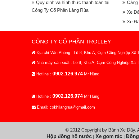
Quy định và hình thức thanh toán tại
Càng 
Công Ty Cổ Phần Làng Rùa
Xe Đ
Xe Đẩ
CÔNG TY CỔ PHẦN TROLLEY
Địa chỉ Văn Phòng : Lô 8, Khu A, Cụm Công Nghiệp Xã T
Nhà máy sản xuất : Lô 8, Khu A, Cụm Công Nghiệp Xã T
0902.126.974
Hotline :
Mr Hùng
0902.126.974
Hotline :
Mr Hùng
Email: cokhilangrua@gmail.com
© 2012 Copyright by Bánh Xe Đẩy. Al
Hộp đồng hồ nước
|
Xe gom rác
|
Đồng