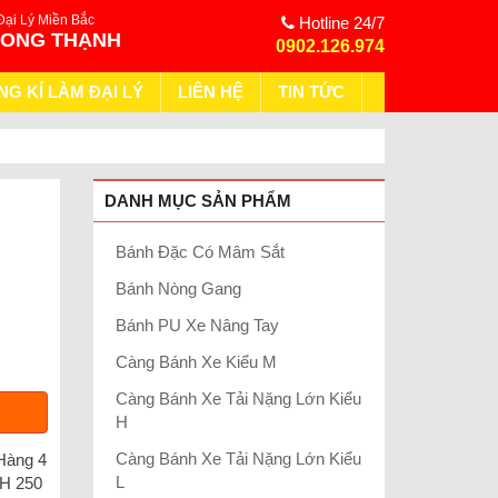
Đại Lý Miền Bắc
Hotline 24/7
HONG THẠNH
0902.126.974
NG KÍ LÀM ĐẠI LÝ
LIÊN HỆ
TIN TỨC
DANH MỤC SẢN PHẨM
Bánh Đặc Có Mâm Sắt
Bánh Nòng Gang
Bánh PU Xe Nâng Tay
Càng Bánh Xe Kiểu M
Càng Bánh Xe Tải Nặng Lớn Kiểu
H
Càng Bánh Xe Tải Nặng Lớn Kiểu
Hàng 4
L
H 250