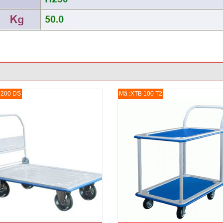
 200 DS
Mã :XTB 100 T2