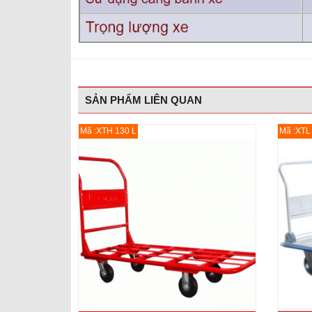
SẢN PHẨM LIÊN QUAN
Mã :XTH 130 L
Mã :XTL