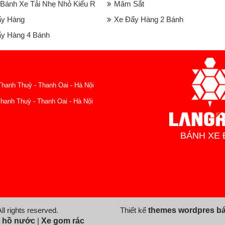
Bánh Xe Tải Nhẹ Nhỏ Kiểu R
Mâm Sắt
ẩy Hàng
Xe Đẩy Hàng 2 Bánh
y Hàng 4 Bánh
hanh Thuỳ - Thanh Oai - Hà Nội
hanh Thuỳ - Thanh Oai - Hà Nội
BÁNH XE 
l rights reserved.
Thiết kế
themes wordpres b
 hồ nước
|
Xe gom rác