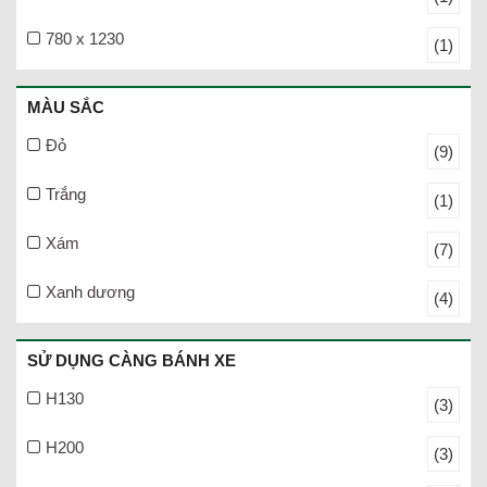
780 x 1230
(1)
MÀU SẮC
Đỏ
(9)
Trắng
(1)
Xám
(7)
Xanh dương
(4)
SỬ DỤNG CÀNG BÁNH XE
H130
(3)
H200
(3)