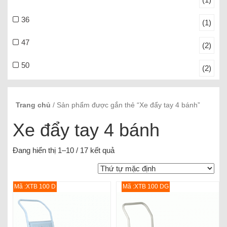
36
(1)
47
(2)
50
(2)
Trang chủ
/ Sản phẩm được gắn thẻ “Xe đẩy tay 4 bánh”
Xe đẩy tay 4 bánh
Đang hiển thị 1–10 / 17 kết quả
Mã :XTB 100 D
Mã :XTB 100 DG