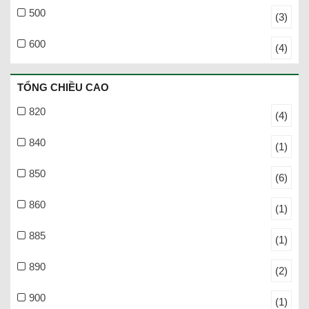
500
(3)
600
(4)
TỔNG CHIỀU CAO
820
(4)
840
(1)
850
(6)
860
(1)
885
(1)
890
(2)
900
(1)