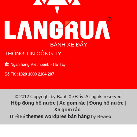
BÁNH XE ĐẨY
THÔNG TIN CÔNG TY
Ngân hàng Vietinbank - Hà Tây
Số TK :
1020 1000 2104 207
© 2012 Copyright by Bánh Xe Đẩy. All rights reserved.
Hộp đồng hồ nước
|
Xe gom rác
|
Đồng hồ nước
|
Xe gom rác
Thiết kế
themes wordpres bán hàng
by Beweb