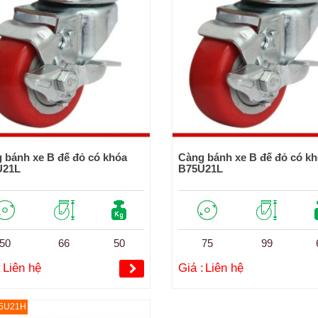
 bánh xe B đế đỏ có khóa
Càng bánh xe B đế đỏ có k
U21L
B75U21L
50
66
50
75
99
:
Liên hệ
Giá :
Liên hệ
65U21H