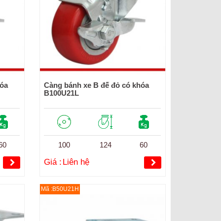
hóa
Càng bánh xe B đế đỏ có khóa
B100U21L
60
100
124
60
Giá :
Liên hệ
Mã :B50U21H