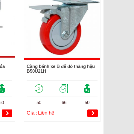
hóa
Càng bánh xe B đế đỏ thắng hậu
B50U21H
60
50
66
50
Giá :
Liên hệ