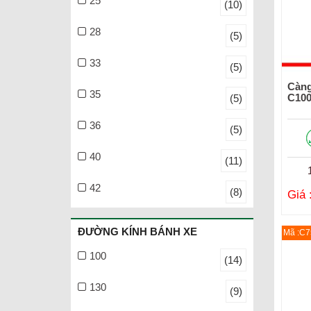
25
(10)
28
(5)
33
(5)
Càng
35
C10
(5)
36
(5)
40
(11)
42
(8)
Giá 
ĐƯỜNG KÍNH BÁNH XE
Mã :C7
100
(14)
130
(9)