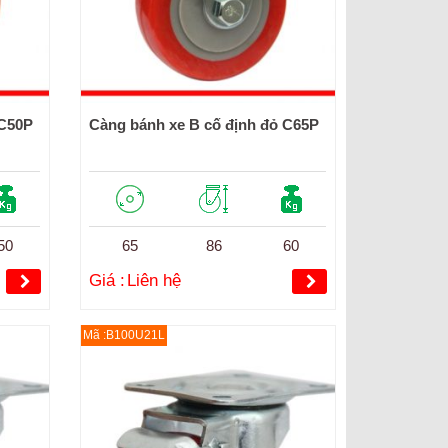
 C50P
Càng bánh xe B cố định đỏ C65P
50
65
86
60
Giá :
Liên hệ
Mã :B100U21L