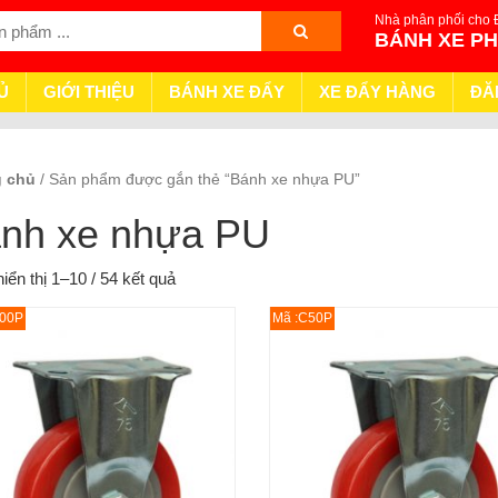
Nhà phân phối cho 
BÁNH XE P
Ủ
GIỚI THIỆU
BÁNH XE ĐẨY
XE ĐẨY HÀNG
ĐĂ
g chủ
/ Sản phẩm được gắn thẻ “Bánh xe nhựa PU”
nh xe nhựa PU
iển thị 1–10 / 54 kết quả
100P
Mã :C50P