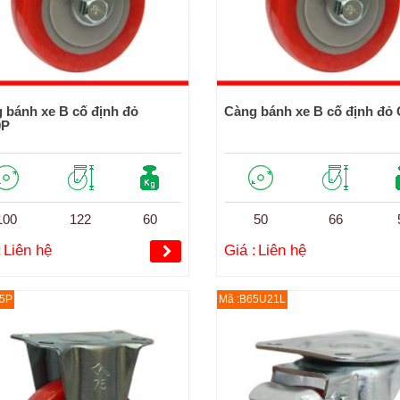
 bánh xe B cố định đỏ
Càng bánh xe B cố định đỏ
0P
100
122
60
50
66
:
Liên hệ
Giá :
Liên hệ
5P
Mã :B65U21L