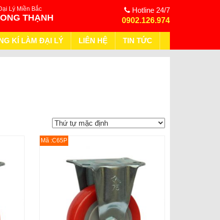
Đại Lý Miền Bắc
Hotline 24/7
HONG THẠNH
0902.126.974
NG KÍ LÀM ĐẠI LÝ
LIÊN HỆ
TIN TỨC
Mã :C65P