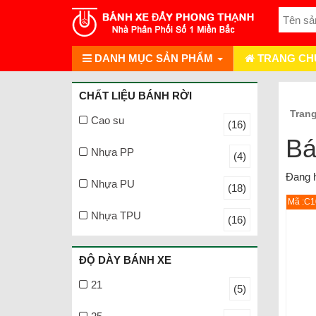
DANH MỤC SẢN PHẨM
TRANG CH
CHẤT LIỆU BÁNH RỜI
Tran
Cao su
(16)
Bá
Nhựa PP
(4)
Đang h
Nhựa PU
(18)
Mã :C
Nhựa TPU
(16)
ĐỘ DÀY BÁNH XE
21
(5)