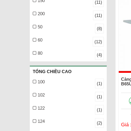
150
(11)
200
(11)
50
(8)
60
(12)
80
(4)
TỔNG CHIỀU CAO
Càng
100
(1)
B65
102
(1)
122
(1)
124
(2)
Giá 