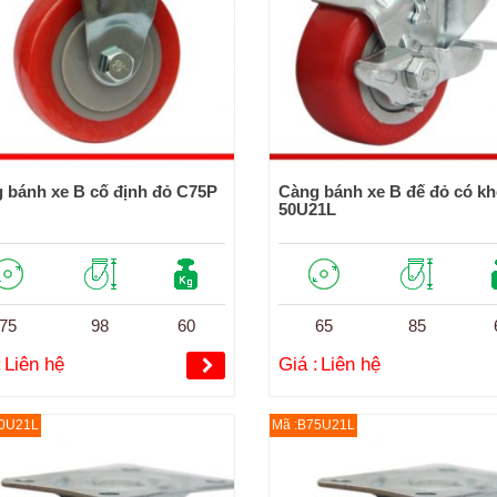
 bánh xe B cố định đỏ C75P
Càng bánh xe B đế đỏ có k
50U21L
75
98
60
65
85
:
Liên hệ
Giá :
Liên hệ
50U21L
Mã :B75U21L