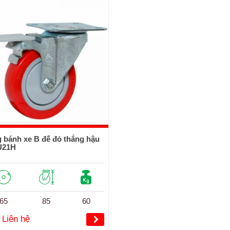
 bánh xe B đế đỏ thắng hậu
U21H
65
85
60
:
Liên hệ