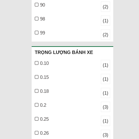
90
(2)
98
(1)
99
(2)
TRỌNG LƯỢNG BÁNH XE
0.10
(1)
0.15
(1)
0.18
(1)
0.2
(3)
0.25
(1)
0.26
(3)