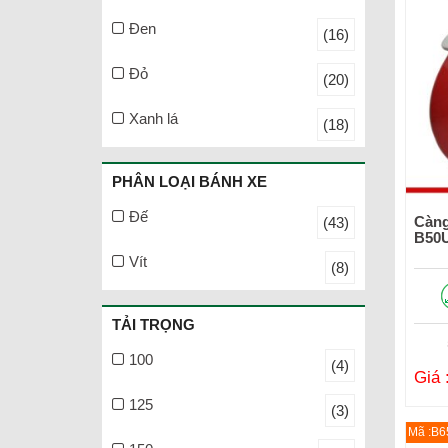
Đen
(16)
Đỏ
(20)
Xanh lá
(18)
PHÂN LOẠI BÁNH XE
Đế
Càng
(43)
B50
Vít
(8)
TẢI TRỌNG
100
(4)
Giá 
125
(3)
Mã :B