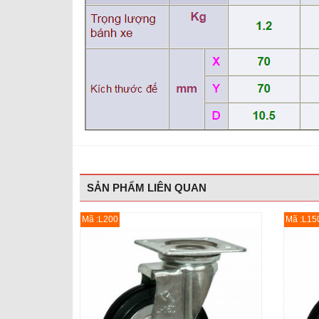
SẢN PHẨM LIÊN QUAN
Mã :L200
Mã :L15