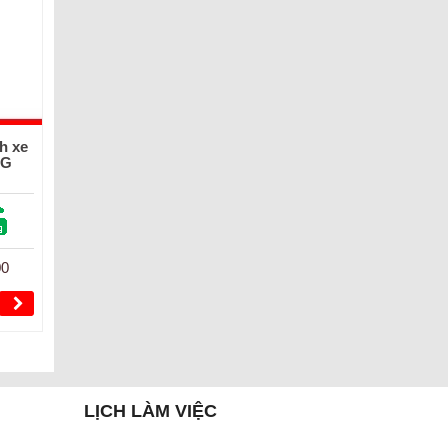
h xe
UG
00
LỊCH LÀM VIỆC