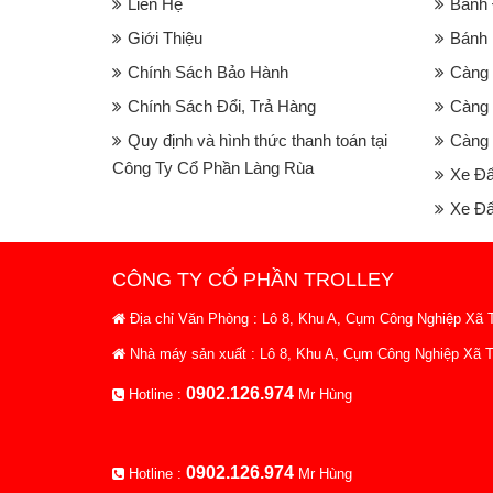
Liên Hệ
Bánh
Giới Thiệu
Bánh 
Chính Sách Bảo Hành
Càng 
Chính Sách Đổi, Trả Hàng
Càng 
Quy định và hình thức thanh toán tại
Càng 
Công Ty Cổ Phần Làng Rùa
Xe Đ
Xe Đẩ
CÔNG TY CỔ PHẦN TROLLEY
Địa chỉ Văn Phòng : Lô 8, Khu A, Cụm Công Nghiệp Xã T
Nhà máy sản xuất : Lô 8, Khu A, Cụm Công Nghiệp Xã T
0902.126.974
Hotline :
Mr Hùng
0902.126.974
Hotline :
Mr Hùng