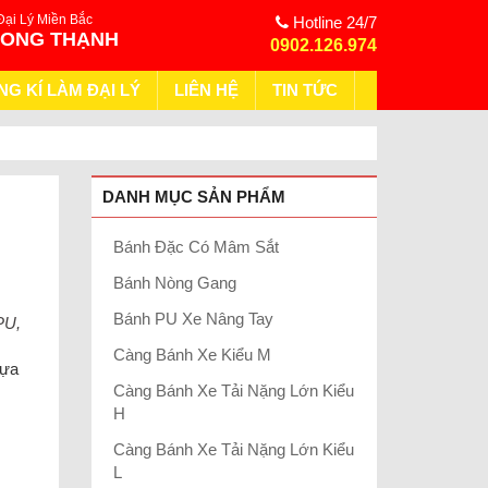
Đại Lý Miền Bắc
Hotline 24/7
HONG THẠNH
0902.126.974
NG KÍ LÀM ĐẠI LÝ
LIÊN HỆ
TIN TỨC
DANH MỤC SẢN PHẨM
Bánh Đặc Có Mâm Sắt
Bánh Nòng Gang
Bánh PU Xe Nâng Tay
PU,
Càng Bánh Xe Kiểu M
hựa
Càng Bánh Xe Tải Nặng Lớn Kiểu
H
Càng Bánh Xe Tải Nặng Lớn Kiểu
L