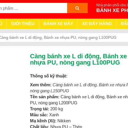
Nhà phân phối cho 
BÁNH XE P
Ủ
GIỚI THIỆU
BÁNH XE ĐẨY
XE ĐẨY HÀNG
ĐĂ
Càng bánh xe L di động, Bánh xe nhựa PU, nòng gang L100PUG
Càng bánh xe L di động, Bánh xe
nhựa PU, nòng gang L100PUG
Thông số kỹ thuật:
Xem thêm:
Càng bánh xe L di động, Bánh xe nhựa 
nòng gang L150PUG
Tên sản phẩm:
Càng bánh xe L di động, Bánh xe n
PU, nòng gang L200PUG
Trọng tải:
200 kg
Màu sắc:
Xanh
Mạ kềnh (Xi):
Nikken
Chất liệu:
Nhựa PU – Thép