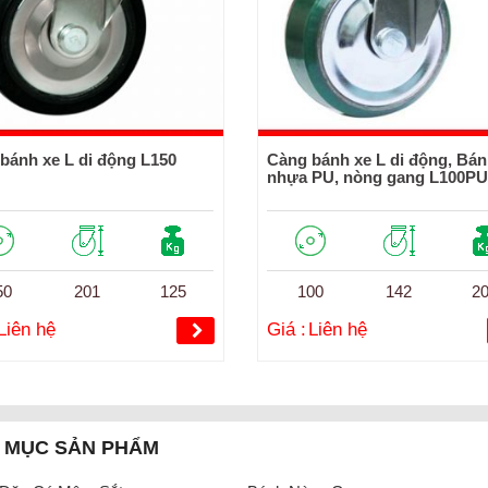
bánh xe L di động L150
Càng bánh xe L di động, Bán
nhựa PU, nòng gang L100P
50
201
125
100
142
2
Liên hệ
Giá :
Liên hệ
 MỤC SẢN PHẨM