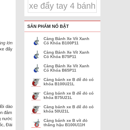
xe đẩy tay 4 bánh
SẢN PHẨM NỔ BẬT
Càng Bánh Xe Vít Xanh
ặng lớn
Có Khóa B100P11
 xe đẩy
Càng Bánh Xe Vít Xanh
Có Khóa B75P11
Càng Bánh Xe Vít Xanh
Có Khóa B65P11
Càng bánh xe B đế đỏ có
khóa B100U21L
Càng bánh xe B đế đỏ có
khóa B75U21L
dồi dào
Càng bánh xe B đế đỏ có
khóa 50U21L
uôn đảm
ng nước
Càng bánh xe B vít đỏ
ốc, Đài
thắng hậu B100U11H