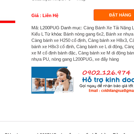
ĐẶT HÀNG
Giá : Liên Hệ
Mã:
L200PUG
Danh mục:
Càng Bánh Xe Tải Nặng 
Kiểu L
Từ khóa:
Bánh nòng gang 6x2
,
Bánh xe nhựa
Càng bánh xe H250 cố định
,
Càng bánh xe H8x3
,
C
bánh xe H8x3 cố định
,
Càng bánh xe L di động
,
Càng
xe M cố định bánh đặc
,
Càng bánh xe M di động bán
nhựa PU
,
nòng gang L200PUG
,
xe đẩy hàng