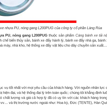
 xe nhựa PU, nòng gang L200PUG của công ty cổ phần Làng Rùa
hựa PU, nòng gang L200PUG
thuộc sản phẩm
Càng bánh xe tải n
 chế biến thủy sản, bánh xe đẩy hành lý, bánh xe đẩy nhà ga, bánh
nhà máy, nhà kho, hệ thống xe đẩy vật liệu cho dây chuyền sản xuất…
ục vụ tốt nhất với mọi yêu cầu của khách hàng. Với nguồn nhân lực 
ị hiện đại, và hệ thống đại lý trên toàn quốc; chúng tôi khẳng định l
 chất lượng và giá cả hợp lý đã có uy tín với các khách hàng tro
o, vv… và thị trường nước ngoài như: Hoa kỳ, Đức (TENTE), Hàn Qu