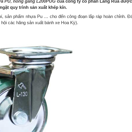
hựa PU, nòng gang L200PUG
của công ty cổ phần Làng Rùa được
ngặt quy trình sản xuất khép kín.
khí, sản phẩm nhựa Pu … cho đến công đoạn lắp ráp hoàn chỉnh. Đ
 hội các hãng sản xuất bánh xe Hoa Kỳ).