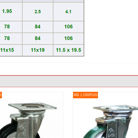
0
Mã :L100PUG