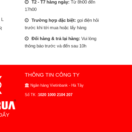
T2 - T7 hàng ngày:
Từ 8h00 đến
17h00
 L
Trường hợp đặc biệt:
gọi điện hỏi
trước khi tới mua hoặc lấy hàng
R
Đổi hàng & trả lại hàng:
Vui lòng
thông báo trước và đến sau 10h
THÔNG TIN CÔNG TY
Ngân hàng Vietinbank - Hà Tây
Số TK :
1020 1000 2104 207
ĐẨY