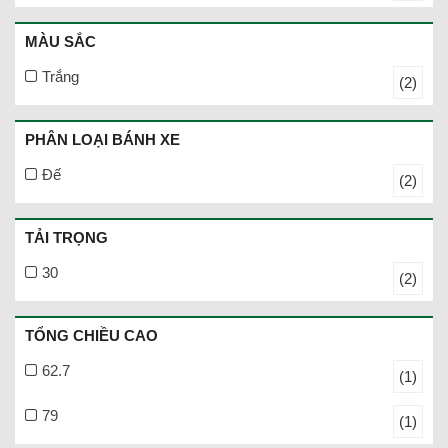
MÀU SẮC
Trắng
(2)
PHÂN LOẠI BÁNH XE
Đế
(2)
TẢI TRỌNG
30
(2)
TỔNG CHIỀU CAO
62.7
(1)
79
(1)