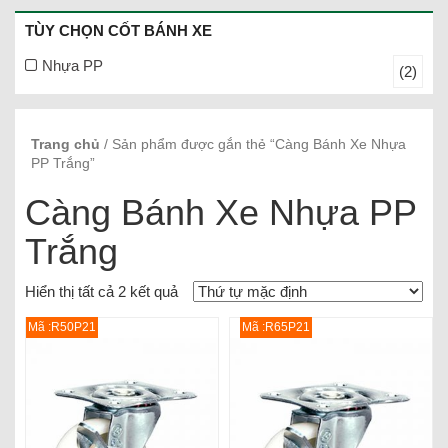
TÙY CHỌN CỐT BÁNH XE
Nhựa PP
(2)
Trang chủ
/ Sản phẩm được gắn thẻ “Càng Bánh Xe Nhựa
PP Trắng”
Càng Bánh Xe Nhựa PP
Trắng
Hiển thị tất cả 2 kết quả
Mã :R50P21
Mã :R65P21