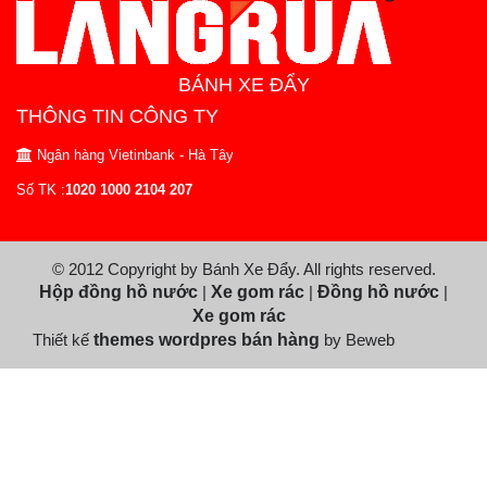
BÁNH XE ĐẨY
THÔNG TIN CÔNG TY
Ngân hàng Vietinbank - Hà Tây
Số TK :
1020 1000 2104 207
© 2012 Copyright by Bánh Xe Đẩy. All rights reserved.
Hộp đồng hồ nước
|
Xe gom rác
|
Đồng hồ nước
|
Xe gom rác
Thiết kế
themes wordpres bán hàng
by Beweb