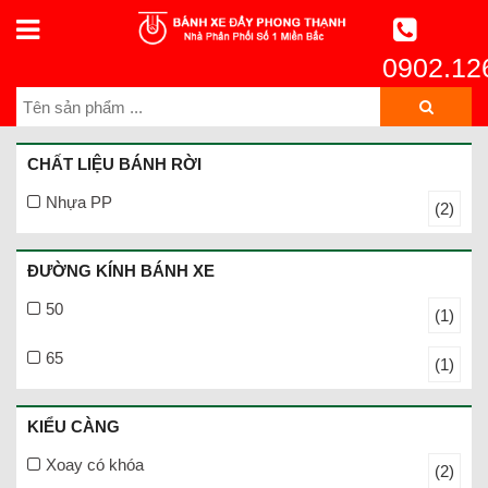
0902.12
CHẤT LIỆU BÁNH RỜI
Nhựa PP
(2)
ĐƯỜNG KÍNH BÁNH XE
50
(1)
65
(1)
KIỂU CÀNG
Xoay có khóa
(2)