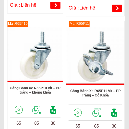
Giá :
Liên hệ
Giá :
Liên hệ
Mã :R65P10
Mã :R65P11
Càng Bánh Xe R65P10 Vít – PP
Càng Bánh Xe R65P11 Vít – PP
trắng – không khóa
Trắng – Có Khóa
65
85
30
65
85
30