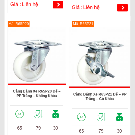
Giá :
Liên hệ
Giá :
Liên hệ
Mã :R65P20
Mã :R65P21
Càng Bánh Xe R65P20 Đế –
Càng Bánh Xe R65P21 Đế – PP
PP Trắng – Không Khóa
Trắng – Có Khóa
65
79
30
65
79
30