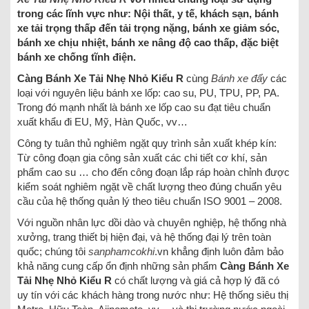
trong các lĩnh vực như: Nội thất, y tế, khách sạn, bánh
xe tải trọng thấp đến tải trọng nặng, bánh xe giảm sóc,
bánh xe chịu nhiệt, bánh xe nâng độ cao thấp, đặc biệt
bánh xe chống tĩnh điện.
Càng Bánh Xe Tải Nhẹ Nhỏ Kiểu R
cùng
Bánh xe đẩy
các
loại với nguyên liệu bánh xe lốp: cao su, PU, TPU, PP, PA.
Trong đó mạnh nhất là bánh xe lốp cao su đạt tiêu chuẩn
xuất khẩu đi EU, Mỹ, Hàn Quốc, vv…
Công ty tuân thủ nghiêm ngặt quy trình sản xuất khép kín:
Từ công đoạn gia công sản xuất các chi tiết cơ khí, sản
phẩm cao su … cho đến công đoạn lắp ráp hoàn chỉnh được
kiểm soát nghiêm ngặt về chất lượng theo đúng chuẩn yêu
cầu của hệ thống quản lý theo tiêu chuẩn ISO 9001 – 2008.
Với nguồn nhân lực dồi dào và chuyên nghiệp, hệ thống nhà
xưởng, trang thiết bị hiện đại, và hệ thống đại lý trên toàn
quốc; chúng tôi
sanphamcokhi
.vn khẳng định luôn đảm bảo
khả năng cung cấp ổn định những sản phẩm
Càng Bánh Xe
Tải Nhẹ Nhỏ Kiểu R
có chất lượng và giá cả hợp lý đã có
uy tín với các khách hàng trong nước như: Hệ thống siêu thị