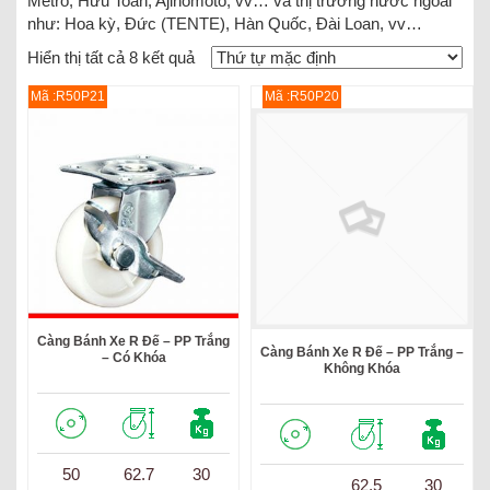
Metro, Hữu Toàn, Ajinomoto, vv… và thị trường nước ngoài
như: Hoa kỳ, Đức (TENTE), Hàn Quốc, Đài Loan, vv…
Hiển thị tất cả 8 kết quả
Mã :R50P21
Mã :R50P20
Càng Bánh Xe R Đế – PP Trắng
Càng Bánh Xe R Đế – PP Trắng –
– Có Khóa
Không Khóa
50
62.7
30
62,5
30