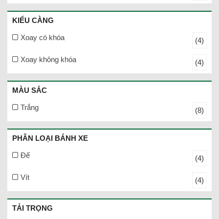
KIỂU CÀNG
Xoay có khóa
(4)
Xoay không khóa
(4)
MÀU SẮC
Trắng
(8)
PHÂN LOẠI BÁNH XE
Đế
(4)
Vít
(4)
TẢI TRỌNG