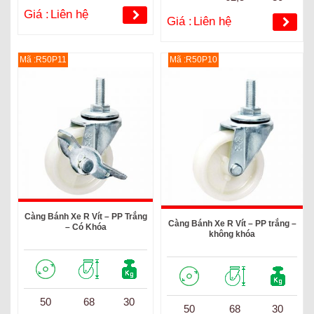
Giá :
Liên hệ
Giá :
Liên hệ
Mã :R50P11
Mã :R50P10
Càng Bánh Xe R Vít – PP Trắng
Càng Bánh Xe R Vít – PP trắng –
– Có Khóa
không khóa
50
68
30
50
68
30