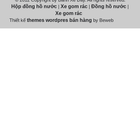
Hộp đồng hồ nước
|
Xe gom rác
|
Đồng hồ nước
|
Xe gom rác
Thiết kế
themes wordpres bán hàng
by Beweb