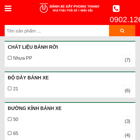
0902.12
CHẤT LIỆU BÁNH RỜI
Nhựa PP
(7)
ĐỘ DÀY BÁNH XE
21
(6)
ĐƯỜNG KÍNH BÁNH XE
50
(3)
65
(4)