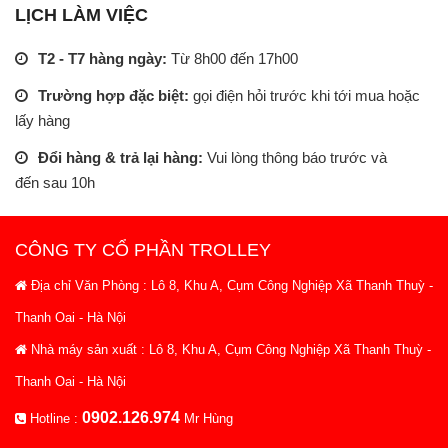
LỊCH LÀM VIỆC
T2 - T7 hàng ngày:
Từ 8h00 đến 17h00
Trường hợp đặc biệt:
gọi điện hỏi trước khi tới mua hoặc
lấy hàng
Đổi hàng & trả lại hàng:
Vui lòng thông báo trước và
đến sau 10h
CÔNG TY CỔ PHẦN TROLLEY
Địa chỉ Văn Phòng : Lô 8, Khu A, Cụm Công Nghiệp Xã Thanh Thuỳ -
Thanh Oai - Hà Nội
Nhà máy sản xuất : Lô 8, Khu A, Cụm Công Nghiệp Xã Thanh Thuỳ -
Thanh Oai - Hà Nội
0902.126.974
Hotline :
Mr Hùng