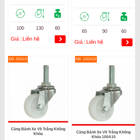
100
130
60
65
90
60
Giá :
Liên hệ
Giá :
Liên hệ
Mã :50A10
Mã :100A10
Càng Bánh Xe Vít Trắng Không
Càng Bánh Xe Vít Trắng Không
Khóa
Khóa 100A10