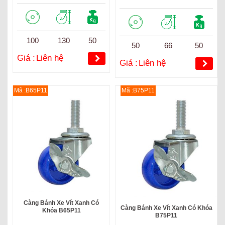
100
130
50
50
66
50
Giá :
Liên hệ
Giá :
Liên hệ
Mã :B65P11
Mã :B75P11
Càng Bánh Xe Vít Xanh Có
Càng Bánh Xe Vít Xanh Có Khóa
Khóa B65P11
B75P11