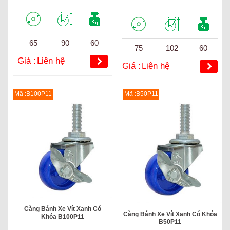
65
90
60
75
102
60
Giá :
Liên hệ
Giá :
Liên hệ
Mã :B100P11
Mã :B50P11
Càng Bánh Xe Vít Xanh Có
Càng Bánh Xe Vít Xanh Có Khóa
Khóa B100P11
B50P11