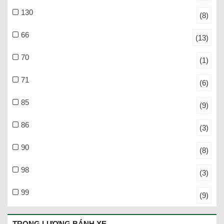
130
(8)
66
(13)
70
(1)
71
(6)
85
(9)
86
(3)
90
(8)
98
(3)
99
(9)
TRỌNG LƯỢNG BÁNH XE