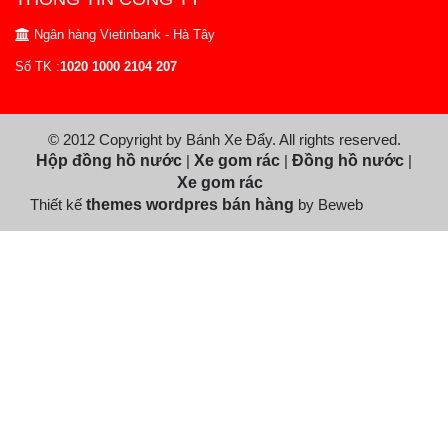
Ngân hàng Vietinbank - Hà Tây
Số TK :
1020 1000 2104 207
© 2012 Copyright by Bánh Xe Đẩy. All rights reserved.
Hộp đồng hồ nước
|
Xe gom rác
|
Đồng hồ nước
|
Xe gom rác
Thiết kế
themes wordpres bán hàng
by Beweb