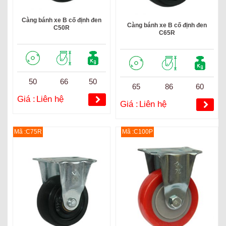
Càng bánh xe B cố định đen
Càng bánh xe B cố định đen
C50R
C65R
50
66
50
65
86
60
Giá :
Liên hệ
Giá :
Liên hệ
Mã :C75R
Mã :C100P