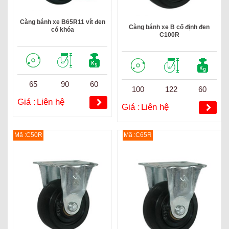
Càng bánh xe B65R11 vít đen
Càng bánh xe B cố định đen
có khóa
C100R
65
90
60
100
122
60
Giá :
Liên hệ
Giá :
Liên hệ
Mã :C50R
Mã :C65R