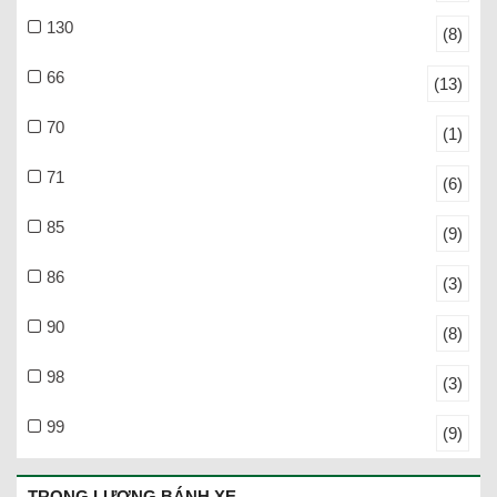
130
(8)
66
(13)
70
(1)
71
(6)
85
(9)
86
(3)
90
(8)
98
(3)
99
(9)
TRỌNG LƯỢNG BÁNH XE