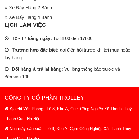
Xe Đẩy Hàng 2 Bánh
Xe Đẩy Hàng 4 Bánh
LỊCH LÀM VIỆC
T2 - T7 hàng ngày:
Từ 8h00 đến 17h00
Trường hợp đặc biệt:
gọi điện hỏi trước khi tới mua hoặc
lấy hàng
Đổi hàng & trả lại hàng:
Vui lòng thông báo trước và
đến sau 10h
CÔNG TY CỔ PHẦN TROLLEY
Địa chỉ Văn Phòng : Lô 8, Khu A, Cụm Công Nghiệp Xã Thanh Thuỳ -
Thanh Oai - Hà Nội
Nhà máy sản xuất : Lô 8, Khu A, Cụm Công Nghiệp Xã Thanh Thuỳ -
Thanh Oai - Hà Nội