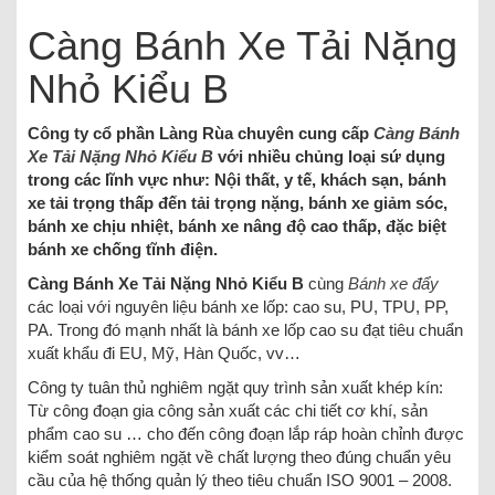
Càng Bánh Xe Tải Nặng
Nhỏ Kiểu B
Công ty cổ phần Làng Rùa chuyên cung cấp
Càng Bánh
Xe Tải Nặng Nhỏ Kiểu B
với nhiều chủng loại sứ dụng
trong các lĩnh vực như: Nội thất, y tế, khách sạn, bánh
xe tải trọng thấp đến tải trọng nặng, bánh xe giảm sóc,
bánh xe chịu nhiệt, bánh xe nâng độ cao thấp, đặc biệt
bánh xe chống tĩnh điện.
Càng Bánh Xe Tải Nặng Nhỏ Kiểu B
cùng
Bánh xe đẩy
các loại với nguyên liệu bánh xe lốp: cao su, PU, TPU, PP,
PA. Trong đó mạnh nhất là bánh xe lốp cao su đạt tiêu chuẩn
xuất khẩu đi EU, Mỹ, Hàn Quốc, vv…
Công ty tuân thủ nghiêm ngặt quy trình sản xuất khép kín:
Từ công đoạn gia công sản xuất các chi tiết cơ khí, sản
phẩm cao su … cho đến công đoạn lắp ráp hoàn chỉnh được
kiểm soát nghiêm ngặt về chất lượng theo đúng chuẩn yêu
cầu của hệ thống quản lý theo tiêu chuẩn ISO 9001 – 2008.