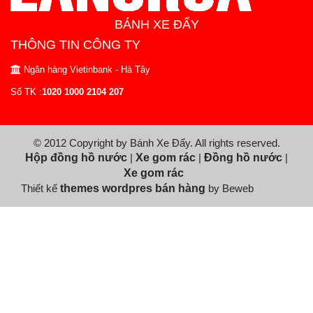
BÁNH XE ĐẨY
THÔNG TIN CÔNG TY
Ngân hàng Vietinbank - Hà Tây
Số TK :
1020 1000 2104 207
© 2012 Copyright by Bánh Xe Đẩy. All rights reserved.
Hộp đồng hồ nước
|
Xe gom rác
|
Đồng hồ nước
|
Xe gom rác
Thiết kế
themes wordpres bán hàng
by Beweb