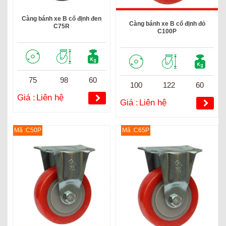
Càng bánh xe B cố định đen
Càng bánh xe B cố định đỏ
C75R
C100P
75
98
60
100
122
60
Giá :
Liên hệ
Giá :
Liên hệ
Mã :C50P
Mã :C65P