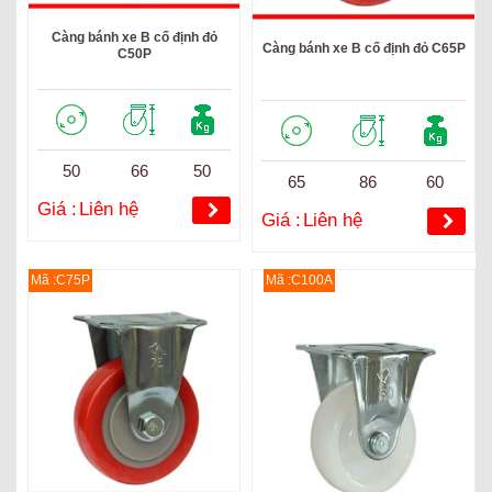
Càng bánh xe B cố định đỏ
Càng bánh xe B cố định đỏ C65P
C50P
50
66
50
65
86
60
Giá :
Liên hệ
Giá :
Liên hệ
Mã :C75P
Mã :C100A