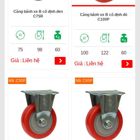
Càng bánh xe B cố định đen
Càng bánh xe B cố định đỏ
C75R
C100P
75
98
60
100
122
60
Giá :
Liên hệ
Giá :
Liên hệ
Mã :C50P
Mã :C65P