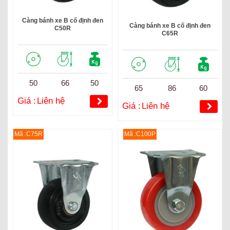
Càng bánh xe B cố định đen
Càng bánh xe B cố định đen
C50R
C65R
50
66
50
65
86
60
Giá :
Liên hệ
Giá :
Liên hệ
Mã :C75R
Mã :C100P