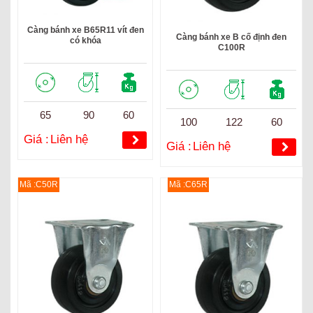
Càng bánh xe B65R11 vít đen
Càng bánh xe B cố định đen
có khóa
C100R
65
90
60
100
122
60
Giá :
Liên hệ
Giá :
Liên hệ
Mã :C50R
Mã :C65R