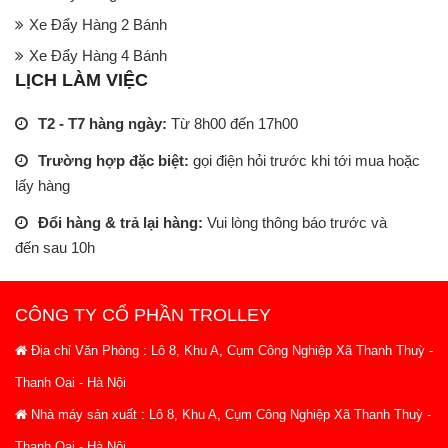
Xe Đẩy Hàng 2 Bánh
Xe Đẩy Hàng 4 Bánh
LỊCH LÀM VIỆC
T2 - T7 hàng ngày:
Từ 8h00 đến 17h00
Trường hợp đặc biệt:
gọi điện hỏi trước khi tới mua hoặc
lấy hàng
Đổi hàng & trả lại hàng:
Vui lòng thông báo trước và
đến sau 10h
CÔNG TY CỔ PHẦN TROLLEY
Địa chỉ Văn Phòng : Lô 8, Khu A, Cụm Công Nghiệp Xã Thanh Thuỳ -
Thanh Oai - Hà Nội
Nhà máy sản xuất : Lô 8, Khu A, Cụm Công Nghiệp Xã Thanh Thuỳ -
Thanh Oai - Hà Nội