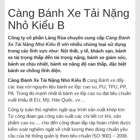
Càng Bánh Xe Tải Nặng
Nhỏ Kiểu B
Công ty cổ phần Làng Rùa chuyên cung cấp
Càng Bánh
Xe Tải Nặng Nhỏ Kiểu B
với nhiều chủng loại sứ dụng
trong các lĩnh vực như: Nội thất, y tế, khách sạn, bánh
xe tải trọng thấp đến tải trọng nặng, bánh xe giảm sóc,
bánh xe chịu nhiệt, bánh xe nâng độ cao thấp, đặc biệt
bánh xe chống tĩnh điện.
Càng Bánh Xe Tải Nặng Nhỏ Kiểu B
cùng
Bánh xe đẩy
các loại với nguyên liệu bánh xe lốp: cao su, PU, TPU, PP,
PA. Trong đó mạnh nhất là bánh xe lốp cao su đạt tiêu chuẩn
xuất khẩu đi EU, Mỹ, Hàn Quốc, vv…
Công ty tuân thủ nghiêm ngặt quy trình sản xuất khép kín:
Từ công đoạn gia công sản xuất các chi tiết cơ khí, sản
phẩm cao su … cho đến công đoạn lắp ráp hoàn chỉnh được
kiểm soát nghiêm ngặt về chất lượng theo đúng chuẩn yêu
cầu của hệ thống quản lý theo tiêu chuẩn ISO 9001 – 2008.