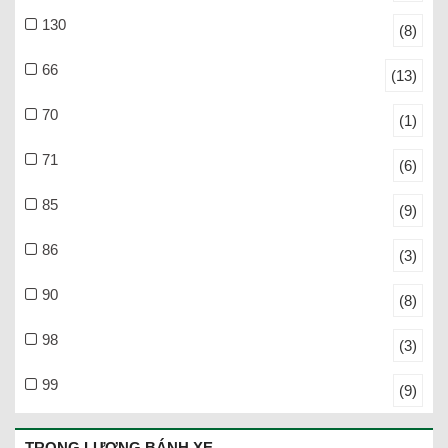
130
(8)
66
(13)
70
(1)
71
(6)
85
(9)
86
(3)
90
(8)
98
(3)
99
(9)
TRỌNG LƯỢNG BÁNH XE