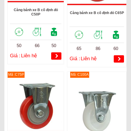
Càng bánh xe B cố định đỏ
Càng bánh xe B cố định đỏ C65P
C50P
50
66
50
65
86
60
Giá :
Liên hệ
Giá :
Liên hệ
Mã :C75P
Mã :C100A