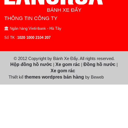
BÁNH XE ĐẨY
THÔNG TIN CÔNG TY
Ngân hàng Vietinbank - Hà Tây
Số TK :
1020 1000 2104 207
© 2012 Copyright by Bánh Xe Đẩy. All rights reserved.
Hộp đồng hồ nước
|
Xe gom rác
|
Đồng hồ nước
|
Xe gom rác
Thiết kế
themes wordpres bán hàng
by Beweb