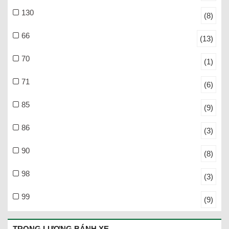
130
(8)
66
(13)
70
(1)
71
(6)
85
(9)
86
(3)
90
(8)
98
(3)
99
(9)
TRỌNG LƯỢNG BÁNH XE