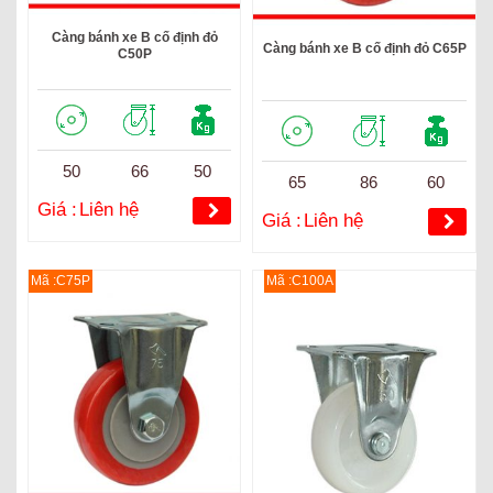
Càng bánh xe B cố định đỏ
Càng bánh xe B cố định đỏ C65P
C50P
50
66
50
65
86
60
Giá :
Liên hệ
Giá :
Liên hệ
Mã :C75P
Mã :C100A