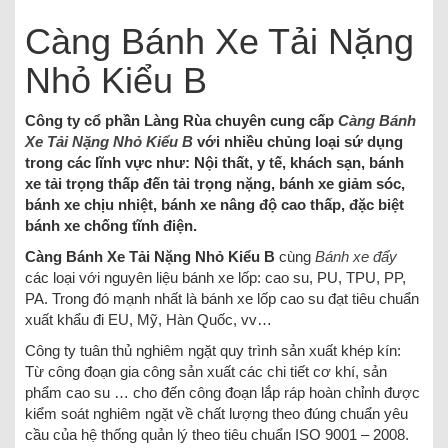
Càng Bánh Xe Tải Nặng
Nhỏ Kiểu B
Công ty cổ phần Làng Rùa chuyên cung cấp
Càng Bánh
Xe Tải Nặng Nhỏ Kiểu B
với nhiều chủng loại sứ dụng
trong các lĩnh vực như: Nội thất, y tế, khách sạn, bánh
xe tải trọng thấp đến tải trọng nặng, bánh xe giảm sóc,
bánh xe chịu nhiệt, bánh xe nâng độ cao thấp, đặc biệt
bánh xe chống tĩnh điện.
Càng Bánh Xe Tải Nặng Nhỏ Kiểu B
cùng
Bánh xe đẩy
các loại với nguyên liệu bánh xe lốp: cao su, PU, TPU, PP,
PA. Trong đó mạnh nhất là bánh xe lốp cao su đạt tiêu chuẩn
xuất khẩu đi EU, Mỹ, Hàn Quốc, vv…
Công ty tuân thủ nghiêm ngặt quy trình sản xuất khép kín:
Từ công đoạn gia công sản xuất các chi tiết cơ khí, sản
phẩm cao su … cho đến công đoạn lắp ráp hoàn chỉnh được
kiểm soát nghiêm ngặt về chất lượng theo đúng chuẩn yêu
cầu của hệ thống quản lý theo tiêu chuẩn ISO 9001 – 2008.