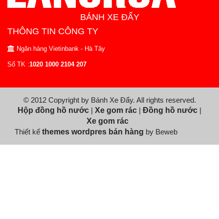
BÁNH XE ĐẨY
THÔNG TIN CÔNG TY
Ngân hàng Vietinbank - Hà Tây
Số TK :
1020 1000 2104 207
© 2012 Copyright by Bánh Xe Đẩy. All rights reserved.
Hộp đồng hồ nước
|
Xe gom rác
|
Đồng hồ nước
|
Xe gom rác
Thiết kế
themes wordpres bán hàng
by Beweb