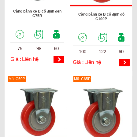
Càng bánh xe B cố định đen
Càng bánh xe B cố định đỏ
C75R
C100P
75
98
60
100
122
60
Giá :
Liên hệ
Giá :
Liên hệ
Mã :C50P
Mã :C65P