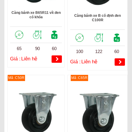
Càng bánh xe B65R11 vít đen
Càng bánh xe B cố định đen
có khóa
C100R
65
90
60
100
122
60
Giá :
Liên hệ
Giá :
Liên hệ
Mã :C50R
Mã :C65R