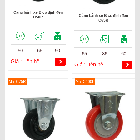
Càng bánh xe B cố định đen
Càng bánh xe B cố định đen
C50R
C65R
50
66
50
65
86
60
Giá :
Liên hệ
Giá :
Liên hệ
Mã :C75R
Mã :C100P