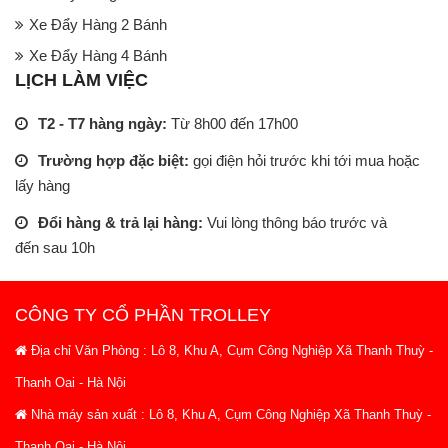
Xe Đẩy Hàng 2 Bánh
Xe Đẩy Hàng 4 Bánh
LỊCH LÀM VIỆC
T2 - T7 hàng ngày:
Từ 8h00 đến 17h00
Trường hợp đặc biệt:
gọi điện hỏi trước khi tới mua hoặc
lấy hàng
Đổi hàng & trả lại hàng:
Vui lòng thông báo trước và
đến sau 10h
CÔNG TY CỔ PHẦN TROLLEY
Địa chỉ Văn Phòng : Lô 8, Khu A, Cụm Công Nghiệp Xã Thanh Thuỳ -
Thanh Oai - Hà Nội
Nhà máy sản xuất : Lô 8, Khu A, Cụm Công Nghiệp Xã Thanh Thuỳ -
Thanh Oai - Hà Nội