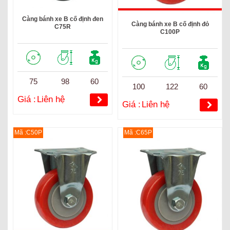
Càng bánh xe B cố định đen
Càng bánh xe B cố định đỏ
C75R
C100P
75
98
60
100
122
60
Giá :
Liên hệ
Giá :
Liên hệ
Mã :C50P
Mã :C65P