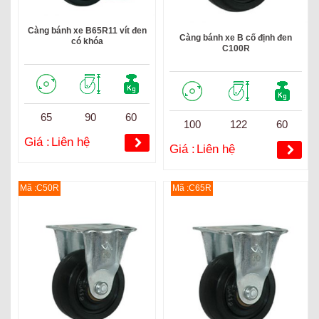
Càng bánh xe B65R11 vít đen
Càng bánh xe B cố định đen
có khóa
C100R
65
90
60
100
122
60
Giá :
Liên hệ
Giá :
Liên hệ
Mã :C50R
Mã :C65R