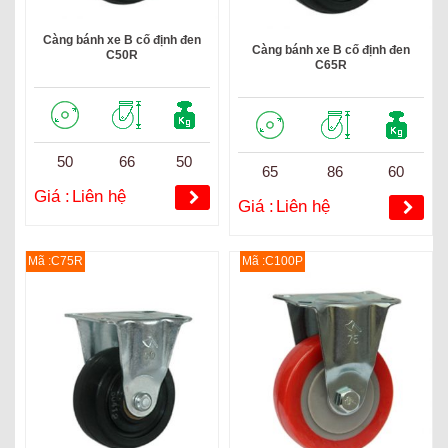
Càng bánh xe B cố định đen
Càng bánh xe B cố định đen
C50R
C65R
50
66
50
65
86
60
Giá :
Liên hệ
Giá :
Liên hệ
Mã :C75R
Mã :C100P