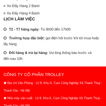
Xe Đẩy Hàng 2 Bánh
Xe Đẩy Hàng 4 Bánh
LỊCH LÀM VIỆC
T2 - T7 hàng ngày:
Từ 8h00 đến 17h00
Trường hợp đặc biệt:
gọi điện hỏi trước khi tới mua hoặc
lấy hàng
Đổi hàng & trả lại hàng:
Vui lòng thông báo trước và
đến sau 10h
CÔNG TY CỔ PHẦN TROLLEY
Địa chỉ Văn Phòng : Lô 8, Khu A, Cụm Công Nghiệp Xã Thanh Thuỳ -
Thanh Oai - Hà Nội
Nhà máy sản xuất : Lô 8, Khu A, Cụm Công Nghiệp Xã Thanh Thuỳ -
Thanh Oai - Hà Nội