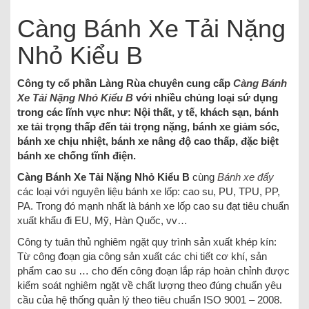
Càng Bánh Xe Tải Nặng
Nhỏ Kiểu B
Công ty cổ phần Làng Rùa chuyên cung cấp
Càng Bánh
Xe Tải Nặng Nhỏ Kiểu B
với nhiều chủng loại sứ dụng
trong các lĩnh vực như: Nội thất, y tế, khách sạn, bánh
xe tải trọng thấp đến tải trọng nặng, bánh xe giảm sóc,
bánh xe chịu nhiệt, bánh xe nâng độ cao thấp, đặc biệt
bánh xe chống tĩnh điện.
Càng Bánh Xe Tải Nặng Nhỏ Kiểu B
cùng
Bánh xe đẩy
các loại với nguyên liệu bánh xe lốp: cao su, PU, TPU, PP,
PA. Trong đó mạnh nhất là bánh xe lốp cao su đạt tiêu chuẩn
xuất khẩu đi EU, Mỹ, Hàn Quốc, vv…
Công ty tuân thủ nghiêm ngặt quy trình sản xuất khép kín:
Từ công đoạn gia công sản xuất các chi tiết cơ khí, sản
phẩm cao su … cho đến công đoạn lắp ráp hoàn chỉnh được
kiểm soát nghiêm ngặt về chất lượng theo đúng chuẩn yêu
cầu của hệ thống quản lý theo tiêu chuẩn ISO 9001 – 2008.