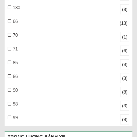
130
(8)
66
(13)
70
(1)
71
(6)
85
(9)
86
(3)
90
(8)
98
(3)
99
(9)
TRỌNG LƯỢNG BÁNH XE