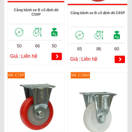
Càng bánh xe B cố định đỏ
Càng bánh xe B cố định đỏ C65P
C50P
50
66
50
65
86
60
Giá :
Liên hệ
Giá :
Liên hệ
Mã :C75P
Mã :C100A