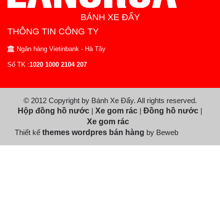
BÁNH XE ĐẨY
THÔNG TIN CÔNG TY
Ngân hàng Vietinbank - Hà Tây
Số TK :
1020 1000 2104 207
© 2012 Copyright by Bánh Xe Đẩy. All rights reserved.
Hộp đồng hồ nước
|
Xe gom rác
|
Đồng hồ nước
|
Xe gom rác
Thiết kế
themes wordpres bán hàng
by Beweb