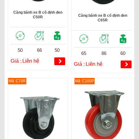
Càng bánh xe B cố định đen
Càng bánh xe B cố định đen
C50R
C65R
50
66
50
65
86
60
Giá :
Liên hệ
Giá :
Liên hệ
Mã :C75R
Mã :C100P