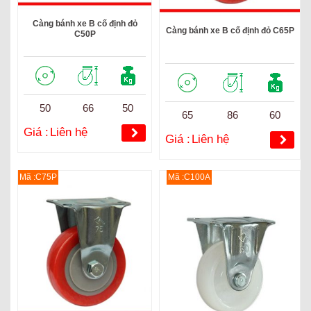
Càng bánh xe B cố định đỏ
Càng bánh xe B cố định đỏ C65P
C50P
50
66
50
65
86
60
Giá :
Liên hệ
Giá :
Liên hệ
Mã :C75P
Mã :C100A