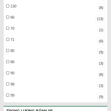
130
(8)
66
(13)
70
(1)
71
(6)
85
(9)
86
(3)
90
(8)
98
(3)
99
(9)
TRỌNG LƯỢNG BÁNH XE