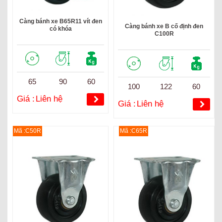
Càng bánh xe B65R11 vít đen
Càng bánh xe B cố định đen
có khóa
C100R
65
90
60
100
122
60
Giá :
Liên hệ
Giá :
Liên hệ
Mã :C50R
Mã :C65R