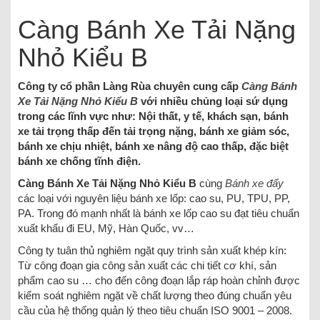
Càng Bánh Xe Tải Nặng
Nhỏ Kiểu B
Công ty cổ phần Làng Rùa chuyên cung cấp
Càng Bánh
Xe Tải Nặng Nhỏ Kiểu B
với nhiều chủng loại sứ dụng
trong các lĩnh vực như: Nội thất, y tế, khách sạn, bánh
xe tải trọng thấp đến tải trọng nặng, bánh xe giảm sóc,
bánh xe chịu nhiệt, bánh xe nâng độ cao thấp, đặc biệt
bánh xe chống tĩnh điện.
Càng Bánh Xe Tải Nặng Nhỏ Kiểu B
cùng
Bánh xe đẩy
các loại với nguyên liệu bánh xe lốp: cao su, PU, TPU, PP,
PA. Trong đó mạnh nhất là bánh xe lốp cao su đạt tiêu chuẩn
xuất khẩu đi EU, Mỹ, Hàn Quốc, vv…
Công ty tuân thủ nghiêm ngặt quy trình sản xuất khép kín:
Từ công đoạn gia công sản xuất các chi tiết cơ khí, sản
phẩm cao su … cho đến công đoạn lắp ráp hoàn chỉnh được
kiểm soát nghiêm ngặt về chất lượng theo đúng chuẩn yêu
cầu của hệ thống quản lý theo tiêu chuẩn ISO 9001 – 2008.