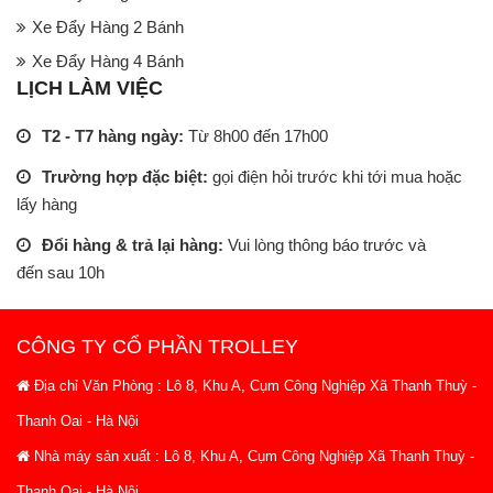
Xe Đẩy Hàng 2 Bánh
Xe Đẩy Hàng 4 Bánh
LỊCH LÀM VIỆC
T2 - T7 hàng ngày:
Từ 8h00 đến 17h00
Trường hợp đặc biệt:
gọi điện hỏi trước khi tới mua hoặc
lấy hàng
Đổi hàng & trả lại hàng:
Vui lòng thông báo trước và
đến sau 10h
CÔNG TY CỔ PHẦN TROLLEY
Địa chỉ Văn Phòng : Lô 8, Khu A, Cụm Công Nghiệp Xã Thanh Thuỳ -
Thanh Oai - Hà Nội
Nhà máy sản xuất : Lô 8, Khu A, Cụm Công Nghiệp Xã Thanh Thuỳ -
Thanh Oai - Hà Nội