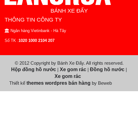
BÁNH XE ĐẨY
THÔNG TIN CÔNG TY
Ngân hàng Vietinbank - Hà Tây
Số TK :
1020 1000 2104 207
© 2012 Copyright by Bánh Xe Đẩy. All rights reserved.
Hộp đồng hồ nước
|
Xe gom rác
|
Đồng hồ nước
|
Xe gom rác
Thiết kế
themes wordpres bán hàng
by Beweb