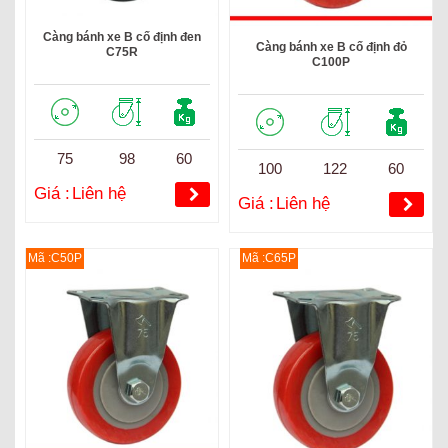
Càng bánh xe B cố định đen
Càng bánh xe B cố định đỏ
C75R
C100P
75
98
60
100
122
60
Giá :
Liên hệ
Giá :
Liên hệ
Mã :C50P
Mã :C65P