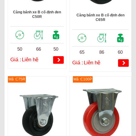
Càng bánh xe B cố định đen
Càng bánh xe B cố định đen
C50R
C65R
50
66
50
65
86
60
Giá :
Liên hệ
Giá :
Liên hệ
Mã :C75R
Mã :C100P