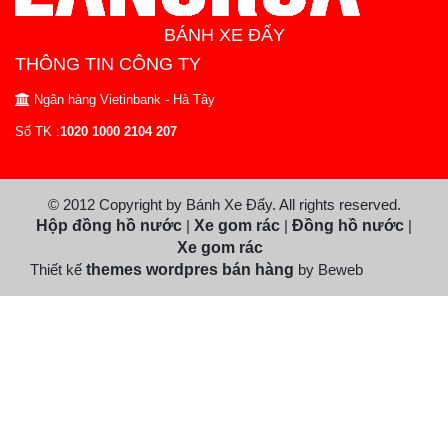
BÁNH XE ĐẨY
THÔNG TIN CÔNG TY
Ngân hàng Vietinbank - Hà Tây
Số TK :
1020 1000 2104 207
© 2012 Copyright by Bánh Xe Đẩy. All rights reserved.
Hộp đồng hồ nước
|
Xe gom rác
|
Đồng hồ nước
|
Xe gom rác
Thiết kế
themes wordpres bán hàng
by Beweb