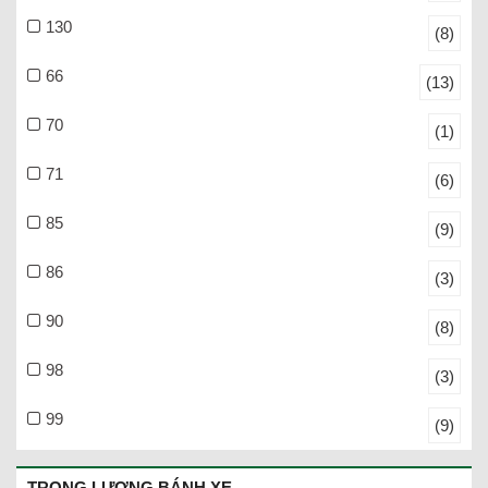
130
(8)
66
(13)
70
(1)
71
(6)
85
(9)
86
(3)
90
(8)
98
(3)
99
(9)
TRỌNG LƯỢNG BÁNH XE