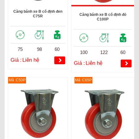
Càng bánh xe B cố định đen
Càng bánh xe B cố định đỏ
C75R
C100P
75
98
60
100
122
60
Giá :
Liên hệ
Giá :
Liên hệ
Mã :C50P
Mã :C65P