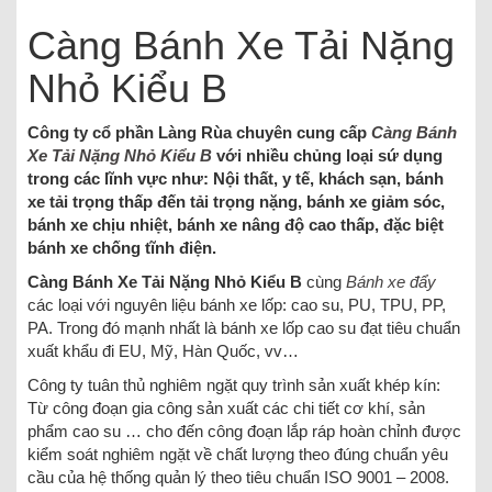
Càng Bánh Xe Tải Nặng
Nhỏ Kiểu B
Công ty cổ phần Làng Rùa chuyên cung cấp
Càng Bánh
Xe Tải Nặng Nhỏ Kiểu B
với nhiều chủng loại sứ dụng
trong các lĩnh vực như: Nội thất, y tế, khách sạn, bánh
xe tải trọng thấp đến tải trọng nặng, bánh xe giảm sóc,
bánh xe chịu nhiệt, bánh xe nâng độ cao thấp, đặc biệt
bánh xe chống tĩnh điện.
Càng Bánh Xe Tải Nặng Nhỏ Kiểu B
cùng
Bánh xe đẩy
các loại với nguyên liệu bánh xe lốp: cao su, PU, TPU, PP,
PA. Trong đó mạnh nhất là bánh xe lốp cao su đạt tiêu chuẩn
xuất khẩu đi EU, Mỹ, Hàn Quốc, vv…
Công ty tuân thủ nghiêm ngặt quy trình sản xuất khép kín:
Từ công đoạn gia công sản xuất các chi tiết cơ khí, sản
phẩm cao su … cho đến công đoạn lắp ráp hoàn chỉnh được
kiểm soát nghiêm ngặt về chất lượng theo đúng chuẩn yêu
cầu của hệ thống quản lý theo tiêu chuẩn ISO 9001 – 2008.