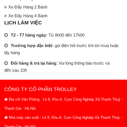
Xe Đẩy Hàng 2 Bánh
Xe Đẩy Hàng 4 Bánh
LỊCH LÀM VIỆC
T2 - T7 hàng ngày:
Từ 8h00 đến 17h00
Trường hợp đặc biệt:
gọi điện hỏi trước khi tới mua hoặc
lấy hàng
Đổi hàng & trả lại hàng:
Vui lòng thông báo trước và
đến sau 10h
CÔNG TY CỔ PHẦN TROLLEY
Địa chỉ Văn Phòng : Lô 8, Khu A, Cụm Công Nghiệp Xã Thanh Thuỳ -
Thanh Oai - Hà Nội
Nhà máy sản xuất : Lô 8, Khu A, Cụm Công Nghiệp Xã Thanh Thuỳ -
Thanh Oai - Hà Nội