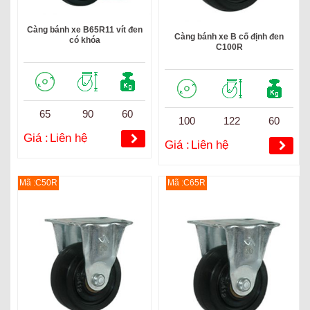
Càng bánh xe B65R11 vít đen
Càng bánh xe B cố định đen
có khóa
C100R
65
90
60
100
122
60
Giá :
Liên hệ
Giá :
Liên hệ
Mã :C50R
Mã :C65R