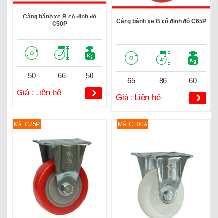
Càng bánh xe B cố định đỏ
Càng bánh xe B cố định đỏ C65P
C50P
50
66
50
65
86
60
Giá :
Liên hệ
Giá :
Liên hệ
Mã :C75P
Mã :C100A